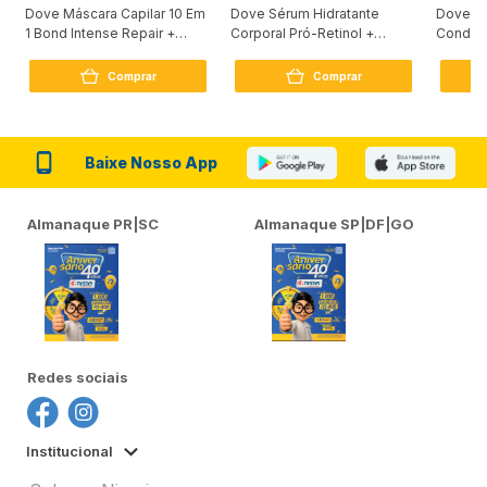
Dove Máscara Capilar 10 Em
Dove Sérum Hidratante
Dove Ki
1 Bond Intense Repair +
Corporal Pró-Retinol +
Condici
Peptídeo 250G
Firmador 380Ml
Reconst
Comprar
Comprar
Baixe Nosso App
Almanaque PR|SC
Almanaque SP|DF|GO
Redes sociais
Institucional