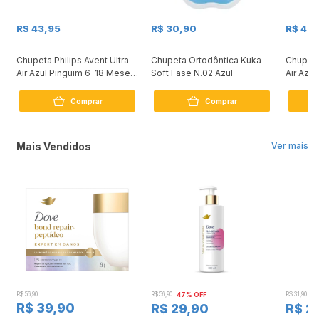
R$ 43,95
R$ 30,90
R$ 43,
Chupeta Philips Avent Ultra
Chupeta Ortodôntica Kuka
Chupeta 
Air Azul Pinguim 6-18 Meses
Soft Fase N.02 Azul
Air Azu
1 unidades
Unidad
Comprar
Comprar
Mais Vendidos
Ver mais
R$ 56,90
R$ 56,90
47% OFF
R$ 31,90
2
R$ 39,90
R$ 29,90
R$ 2