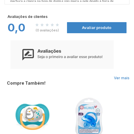
machuca a criança na hora de dormi e não marca a pele devido á força de
sucção. Não deixe de conferir todos os produtos Kuka nas
Farmácias Nissei
.
Avaliações de clientes
0,0
Avaliar produto
(0 avaliações)
Ver mais
Compre Também!