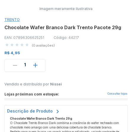
Imagem meramente ilustrativa
TRENTO
Chocolate Wafer Branco Dark Trento Pacote 29g
EAN: 07896306625251
Código: 44217
(0 avaliações)
R$ 4,95
1
Vendido e distribuído por
Nissei
Lojas próximas com estoque:
Consultar lojas
Descrição de Produto
Chocolate Wafer Branco Dark Trento 29 g
O Chocolate Trento Branco Dark combina a crocância do wafer recheado com
chocolate meio amargo com uma deliciosa cobertura de chocolate branco.
Perfeito para quem busca um snack prático e sofisticado, unindo contraste de