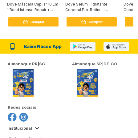
Dove Máscara Capilar 10 Em
Dove Sérum Hidratante
Dove Ki
1 Bond Intense Repair +
Corporal Pró-Retinol +
Condici
Peptídeo 250G
Firmador 380Ml
Reconst
Comprar
Comprar
Baixe Nosso App
Almanaque PR|SC
Almanaque SP|DF|GO
Redes sociais
Institucional