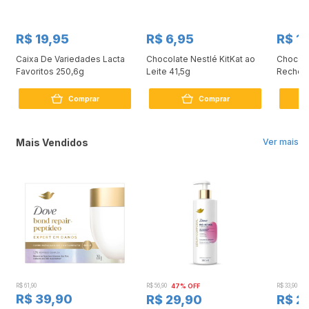
R$ 19,95
R$ 6,95
R$ 1
Caixa De Variedades Lacta
Chocolate Nestlé KitKat ao
Chocola
Favoritos 250,6g
Leite 41,5g
Recheio
Comprar
Comprar
Mais Vendidos
Ver mais
R$ 61,90
R$ 56,90
47% OFF
R$ 33,90
3
R$ 39,90
R$ 29,90
R$ 2