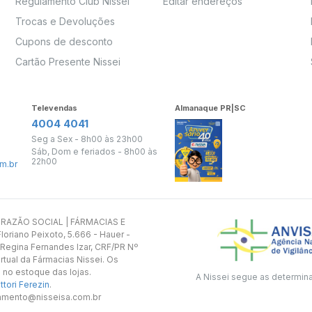
Regulamento Club Nissei
Editar endereços
Trocas e Devoluções
Cupons de desconto
Cartão Presente Nissei
Televendas
Almanaque PR|SC
4004 4041
Seg a Sex - 8h00 às 23h00
Sáb, Dom e feriados - 8h00 às
22h00
m.br
s. RAZÃO SOCIAL | FÁRMACIAS E
oriano Peixoto, 5.666 - Hauer -
 Regina Fernandes Izar, CRF/PR Nº
rtual da Fármacias Nissei. Os
 no estoque das lojas.
A Nissei segue as determin
tori Ferezin
.
utamento@nisseisa.com.br