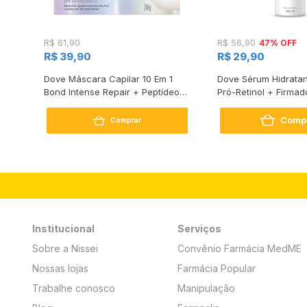
47% OFF
R$ 61,90
R$ 56,90
R$ 39,90
R$ 29,90
s
Dove Máscara Capilar 10 Em 1
Dove Sérum Hidratan
Bond Intense Repair + Peptídeo
Pró-Retinol + Firmad
250G
Comp
Comprar
Institucional
Serviços
Sobre a Nissei
Convênio Farmácia MedME
Nossas lojas
Farmácia Popular
Trabalhe conosco
Manipulação