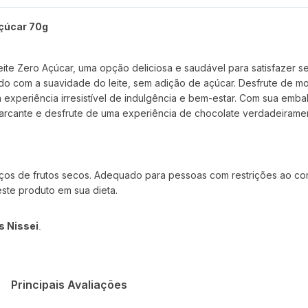
çúcar 70g
te Zero Açúcar, uma opção deliciosa e saudável para satisfazer 
do com a suavidade do leite, sem adição de açúcar. Desfrute de m
experiência irresistível de indulgência e bem-estar. Com sua emba
rcante e desfrute de uma experiência de chocolate verdadeiramen
aços de frutos secos. Adequado para pessoas com restrições ao co
ste produto em sua dieta.
s Nissei
.
Principais Avaliações