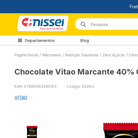
Departamentos
Blog
Página Inicial
/
Mercearia
/
Nutrição Saudável
/
Zero Açúcar
/
Choc
Chocolate Vitao Marcante 40% 
EAN: 07896063285163
Código: 62993
VITAO