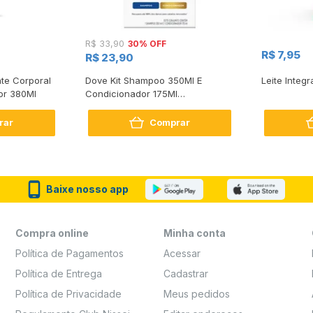
30% OFF
R$ 33,90
R$ 7,95
R$ 23,90
te Corporal
Dove Kit Shampoo 350Ml E
Leite Integr
or 380Ml
Condicionador 175Ml
Reconstrução + Aminoácido
rar
Comprar
Baixe nosso app
Compra online
Minha conta
Política de Pagamentos
Acessar
Política de Entrega
Cadastrar
Política de Privacidade
Meus pedidos