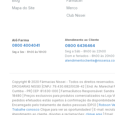
Blog
Farmaclin
Mapa do Site
Merco
Club Nissei
Alô Farma
Atendimento ao Cliente
0800 4004041
0800 6436464
Seg a Sáb - 8h00 às 22h00
Seg a Sex - 8h00 às 16h30
Dom e feriados - 8h00 às 20h00
atendimentocliente@nisseisa.co
Copyright ©️ 2020 Fármacias Nissei - Todos os direitos reservado
DROGARIAS NISSEI |CNPJ: 79.430.682/0028-42 | End: Av. Marechal Fl
Curitiba - PR| CEP: 81.630-000 | Farmacêutico Responsável: Sandra
18480 | Preços exclusivos para produtos comercializados na Loja Vi
pedidos efetuados estão sujeitos à confirmação da disponibilidade
Encarregado pelo tratamento de dados pessoais (DPO) |
Robson Vet
Trabalhe conosco
Clique para ver as oportunidades! | E-mail: recr
Atendimento ao cliente, dúvidas e reclamações:
clique aqui
| Email: