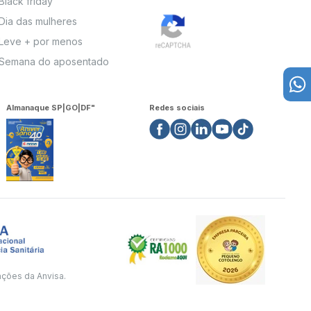
Black friday
Dia das mulheres
Leve + por menos
Semana do aposentado
Almanaque SP|GO|DF"
Redes sociais
ações da Anvisa.