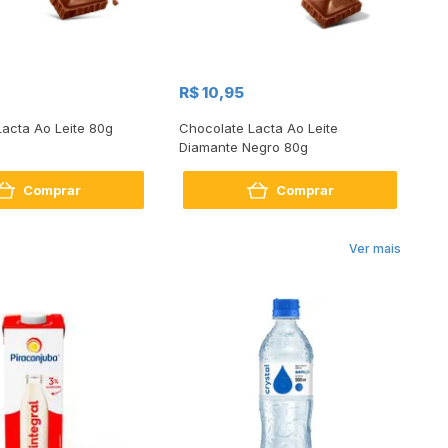
R$ 10,95
R
acta Ao Leite 80g
Chocolate Lacta Ao Leite
Ch
Diamante Negro 80g
Comprar
Comprar
Ver mais