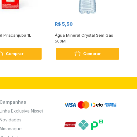
R$
R$ 5,50
R
al Piracanjuba 1L
Água Mineral Crystal Sem Gás
Do
500Ml
Bo
2
Comprar
Comprar
Campanhas
Linha Exclusiva Nissei
Novidades
Almanaque