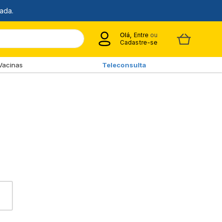
Olá,
Entre
ou
Cadastre-se
Vacinas
Teleconsulta
CAU