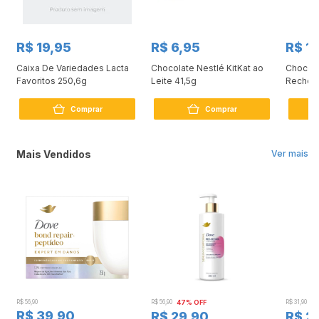
R$ 19,95
R$ 6,95
R$ 1
Caixa De Variedades Lacta
Chocolate Nestlé KitKat ao
Chocola
Favoritos 250,6g
Leite 41,5g
Recheio
Comprar
Comprar
Mais Vendidos
Ver mais
R$ 56,90
R$ 56,90
47% OFF
R$ 31,90
2
R$ 39,90
R$ 29,90
R$ 2