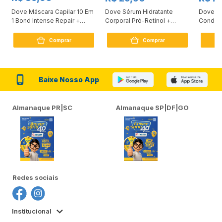
Dove Máscara Capilar 10 Em
Dove Sérum Hidratante
Dove Ki
1 Bond Intense Repair +
Corporal Pró-Retinol +
Condici
Peptídeo 250G
Firmador 380Ml
Reconst
Comprar
Comprar
Baixe Nosso App
Almanaque PR|SC
Almanaque SP|DF|GO
Redes sociais
Institucional