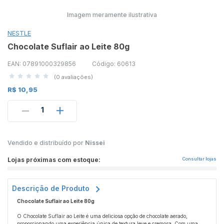
Imagem meramente ilustrativa
NESTLE
Chocolate Suflair ao Leite 80g
EAN: 07891000329856
Código: 60613
(0 avaliações)
R$ 10,95
1
Vendido e distribuído por
Nissei
Lojas próximas com estoque:
Consultar lojas
Descrição de Produto
Chocolate Suflair ao Leite 80g
O Chocolate Suflair ao Leite é uma deliciosa opção de chocolate aerado,
proporcionando uma experiência única de textura leve e cremosa. Com uma