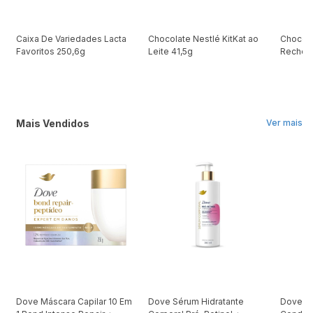
Caixa De Variedades Lacta
Chocolate Nestlé KitKat ao
Chocola
Favoritos 250,6g
Leite 41,5g
Recheio
Mais Vendidos
Ver mais
Dove Máscara Capilar 10 Em
Dove Sérum Hidratante
Dove Ki