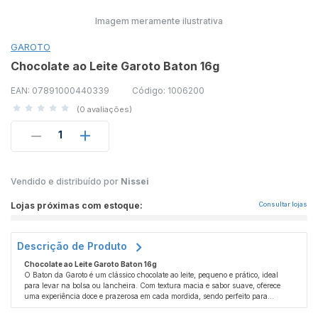
Imagem meramente ilustrativa
GAROTO
Chocolate ao Leite Garoto Baton 16g
EAN: 07891000440339
Código: 1006200
(0 avaliações)
1
Vendido e distribuído por
Nissei
Lojas próximas com estoque:
Consultar lojas
Descrição de Produto
Chocolate ao Leite Garoto Baton 16g
O Baton da Garoto é um clássico chocolate ao leite, pequeno e prático, ideal
para levar na bolsa ou lancheira. Com textura macia e sabor suave, oferece
uma experiência doce e prazerosa em cada mordida, sendo perfeito para
momentos de indulgência rápida.