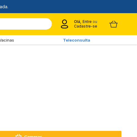
Olá,
Entre
ou
Cadastre-se
Vacinas
Teleconsulta
Comprar