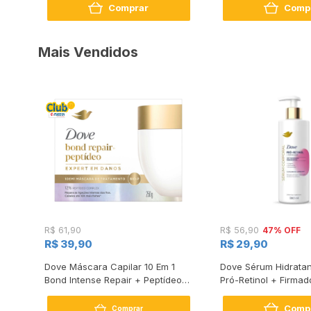
Comprar
Comp
Mais Vendidos
47% OFF
R$ 61,90
R$ 56,90
R$ 39,90
R$ 29,90
s
Dove Máscara Capilar 10 Em 1
Dove Sérum Hidratan
Bond Intense Repair + Peptídeo
Pró-Retinol + Firmad
250G
Comp
Comprar