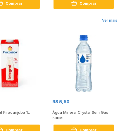
Comprar
Comprar
Ver mais
R$
R$ 5,50
R
al Piracanjuba 1L
Água Mineral Crystal Sem Gás
Do
500Ml
Bo
2
Comprar
Comprar