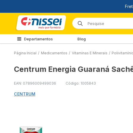
Departamentos
Blog
Página Inicial
/
Medicamentos
/
Vitaminas E Minerais
/
Polivitamíni
Centrum Energia Guaraná Sach
EAN: 07896009499036
Código: 1005843
CENTRUM