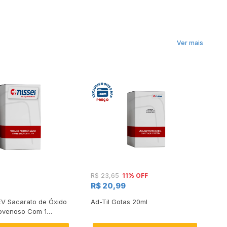
Ver mais
11% OFF
R$ 23,65
R$
R$ 20,99
R
EV Sacarato de Óxido
Ad-Til Gotas 20ml
Fe
dovenoso Com 1
Co
5ml