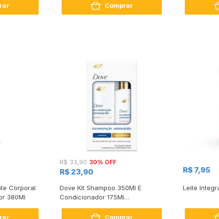
rar
Comprar
30% OFF
R$ 33,90
R$ 7,95
R$ 23,90
te Corporal
Dove Kit Shampoo 350Ml E
Leite Integr
or 380Ml
Condicionador 175Ml
Reconstrução + Aminoácido
rar
Comprar