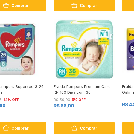
Comprar
Comprar
Pampers Supersec G 26
Fralda Pampers Premium Care
Frald
es
RN 100 Dias com 36
Galin
Unida
14% OFF
5% OFF
5
R$ 59,90
R$ 4
,90
R$ 56,90
Comprar
Comprar