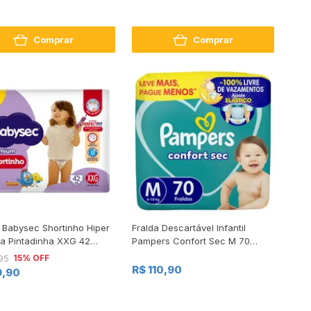
Comprar
Comprar
 Babysec Shortinho Hiper
Fralda Descartável Infantil
ha Pintadinha XXG 42
Pampers Confort Sec M 70
des
Unidades Leve Mais Pague
15% OFF
95
Menos
R$ 110,90
9,90