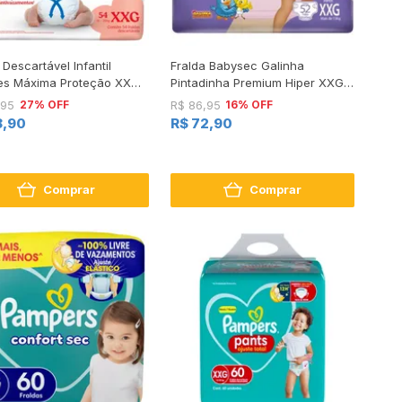
 Descartável Infantil
Fralda Babysec Galinha
es Máxima Proteção XXG
Pintadinha Premium Hiper XXG
idades
52 Unidades
27% OFF
16% OFF
,95
R$ 86,95
8,90
R$ 72,90
Comprar
Comprar