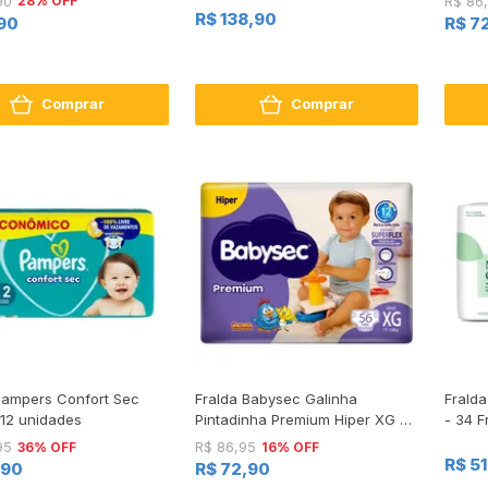
28% OFF
90
R$ 86
Menos
R$ 138,90
90
R$ 7
Comprar
Comprar
Pampers Confort Sec
Fralda Babysec Galinha
Frald
12 unidades
Pintadinha Premium Hiper XG 56
- 34 F
Unidades
36% OFF
16% OFF
95
R$ 86,95
R$ 5
,90
R$ 72,90