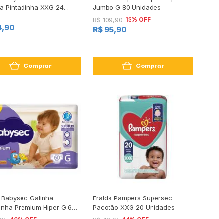
ha Pintadinha XXG 24
Jumbo G 80 Unidades
des
13% OFF
R$ 109,90
4,90
R$ 95,90
Comprar
Comprar
a Babysec Galinha
Fralda Pampers Supersec
dinha Premium Hiper G 60
Pacotão XXG 20 Unidades
des