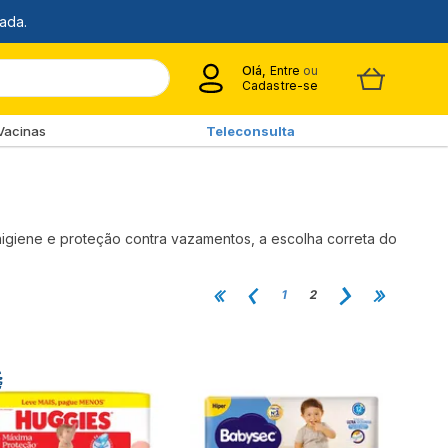
Olá,
Entre
ou
Cadastre-se
Vacinas
Teleconsulta
a higiene e proteção contra vazamentos, a escolha correta do
1
2