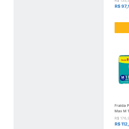
R$ 135,
Pague 
R$ 97,
Fralda 
Max M 1
R$ 176,
R$ 112