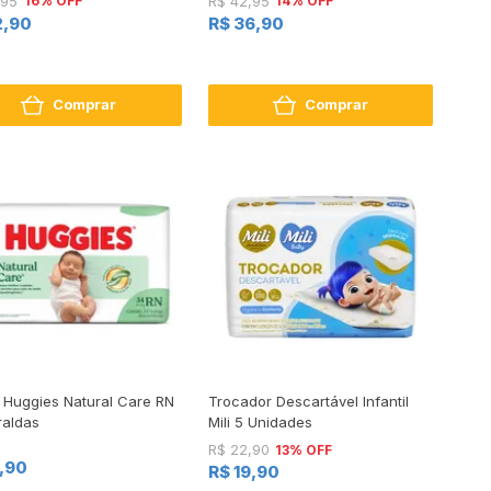
16% OFF
14% OFF
,95
R$ 42,95
2,90
R$ 36,90
Comprar
Comprar
a Huggies Natural Care RN
Trocador Descartável Infantil
raldas
Mili 5 Unidades
13% OFF
R$ 22,90
1,90
R$ 19,90