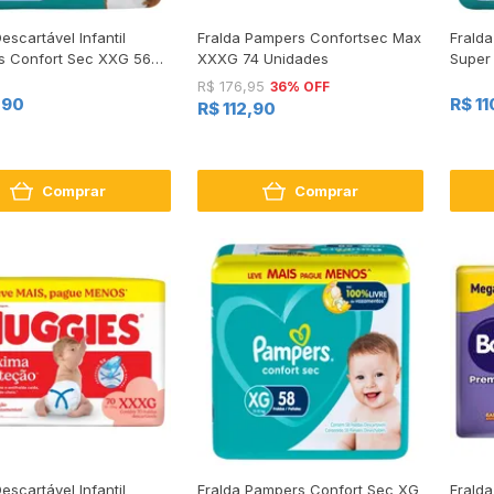
escartável Infantil
Fralda Pampers Confortsec Max
Frald
 Confort Sec XXG 56
XXXG 74 Unidades
Super
s Leve Mais Pague
36% OFF
R$ 176,95
,90
R$ 1
R$ 112,90
Comprar
Comprar
escartável Infantil
Fralda Pampers Confort Sec XG
Frald