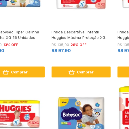
Babysec Hiper Galinha
Fralda Descartável Infantil
Fralda
nha XG 56 Unidades
Huggies Máxima Proteção XG
Huggi
Pacote 82 Unidades Leve Mais
Pacot
13% OFF
28% OFF
0
R$ 135,90
R$ 13
Pague Menos
Pague
90
R$ 97,90
R$ 9
Comprar
Comprar