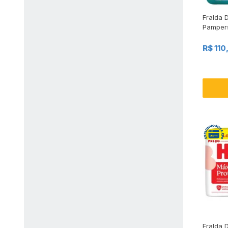
Fralda D
Pampers
Unidade
Menos
R$ 110
Fralda D