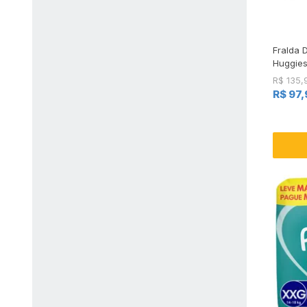
Fralda D
Huggie
Pacote 
R$ 135,
Pague 
R$ 97,