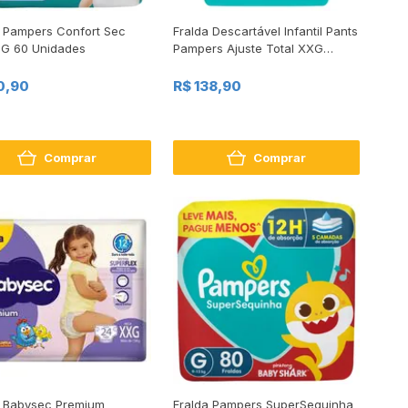
a Pampers Confort Sec
Fralda Descartável Infantil Pants
 G 60 Unidades
Pampers Ajuste Total XXG
Pacote 60 Unidades
10,90
R$ 138,90
Comprar
Comprar
a Babysec Premium
Fralda Pampers SuperSequinha