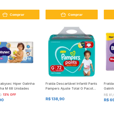
Comprar
Comprar
Babysec Hiper Galinha
Fralda Descartável Infantil Pants
Fralda
nha M 68 Unidades
Pampers Ajuste Total G Pacote
Galin
72 Unidades
Unida
13% OFF
0
R$ 81,
R$ 138,90
90
R$ 6