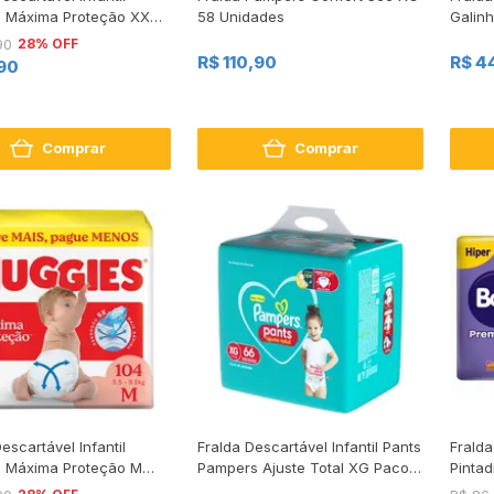
s Máxima Proteção XXXG
58 Unidades
Galin
70 Unidades Leve Mais
Unida
28% OFF
90
Menos
R$ 110,90
R$ 4
90
Comprar
Comprar
escartável Infantil
Fralda Descartável Infantil Pants
Frald
 Máxima Proteção M
Pampers Ajuste Total XG Pacote
Pinta
104 Unidades Leve Mais
66 Unidades
Unida