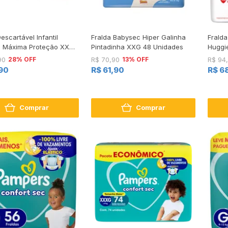
escartável Infantil
Fralda Babysec Hiper Galinha
Fralda
s Máxima Proteção XXG
Pintadinha XXG 48 Unidades
Huggi
80 Unidades Leve Mais
54 Un
28% OFF
13% OFF
90
R$ 70,90
R$ 94
Menos
90
R$ 61,90
R$ 6
Comprar
Comprar