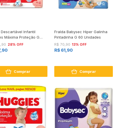
 Descartável Infantil
Fralda Babysec Hiper Galinha
es Máxima Proteção G
Pintadinha G 60 Unidades
e 92 Unidades Leve Mais
28% OFF
13% OFF
5,90
R$ 70,90
 Menos
7,90
R$ 61,90
Comprar
Comprar