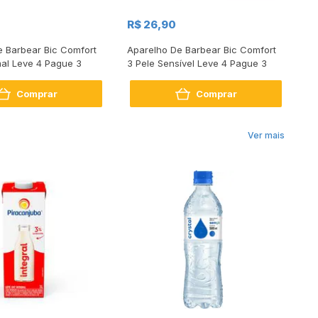
R$
R$ 26,90
R
e Barbear Bic Comfort
Aparelho De Barbear Bic Comfort
Ap
mal Leve 4 Pague 3
3 Pele Sensível Leve 4 Pague 3
Ma
Comprar
Comprar
Ver mais