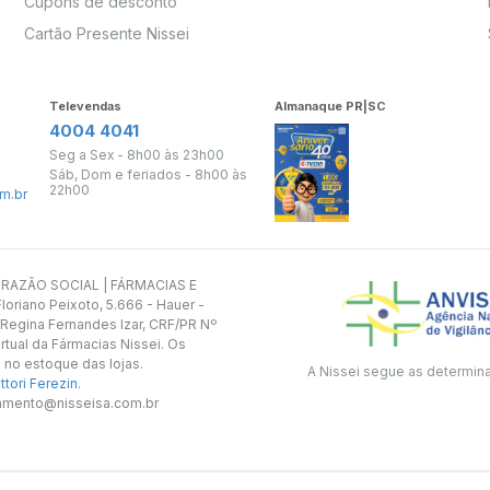
Cupons de desconto
Cartão Presente Nissei
Televendas
Almanaque PR|SC
4004 4041
Seg a Sex - 8h00 às 23h00
Sáb, Dom e feriados - 8h00 às
22h00
m.br
s. RAZÃO SOCIAL | FÁRMACIAS E
oriano Peixoto, 5.666 - Hauer -
 Regina Fernandes Izar, CRF/PR Nº
rtual da Fármacias Nissei. Os
 no estoque das lojas.
A Nissei segue as determin
tori Ferezin
.
utamento@nisseisa.com.br