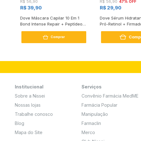
47% OFF
R$ 56,90
R$ 56,90
R$ 39,90
R$ 29,90
s
Dove Máscara Capilar 10 Em 1
Dove Sérum Hidratan
Bond Intense Repair + Peptídeo
Pró-Retinol + Firmad
250G
Comp
Comprar
Institucional
Serviços
Sobre a Nissei
Convênio Farmácia MedME
Nossas lojas
Farmácia Popular
Trabalhe conosco
Manipulação
Blog
Farmaclin
Mapa do Site
Merco