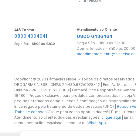
Club Nissei
Alô Farma
Atendimento ao Cliente
0800 4004041
0800 6436464
Seg a Sáb - 8h00 às 22h00
Seg a Sex - 8h00 às 16h30
Dom e feriados - 8h00 às 20h00
atendimentocliente@nisseisa.co
Copyright ©️ 2020 Fármacias Nissei - Todos os direitos reservado
DROGARIAS NISSEI |CNPJ: 79.430.682/0028-42 | End: Av. Marechal Fl
Curitiba - PR| CEP: 81.630-000 | Farmacêutico Responsável: Sandra
18480 | Preços exclusivos para produtos comercializados na Loja Vi
pedidos efetuados estão sujeitos à confirmação da disponibilidade
Encarregado pelo tratamento de dados pessoais (DPO) |
Robson Vet
Trabalhe conosco
Clique para ver as oportunidades! | E-mail: recr
Atendimento ao cliente, dúvidas e reclamações:
clique aqui
| Email:
atendimentocliente@nisseisa.com.br ou
WhatsApp
.