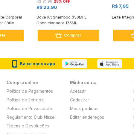
25% OFF
R$ 31,90
R$ 7,95
R$ 23,90
te Corporal
Dove Kit Shampoo 350Ml E
Leite Integr
or 380Ml
Condicionador 175Ml
Reconstrução + Aminoácido
rar
Comprar
Baixe nosso app
Compra online
Minha conta
Política de Pagamentos
Acessar
Política de Entrega
Cadastrar
Política de Privacidade
Meus pedidos
Regulamento Club Nissei
Editar endereços
Trocas e Devoluções