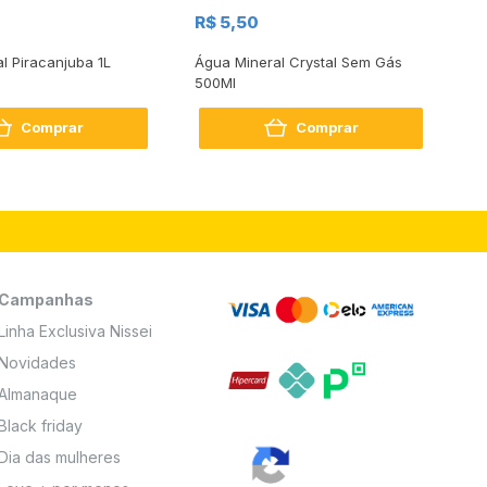
R$
R$ 5,50
R
al Piracanjuba 1L
Água Mineral Crystal Sem Gás
Do
500Ml
Bo
2
Comprar
Comprar
Campanhas
Linha Exclusiva Nissei
Novidades
Almanaque
Black friday
Dia das mulheres