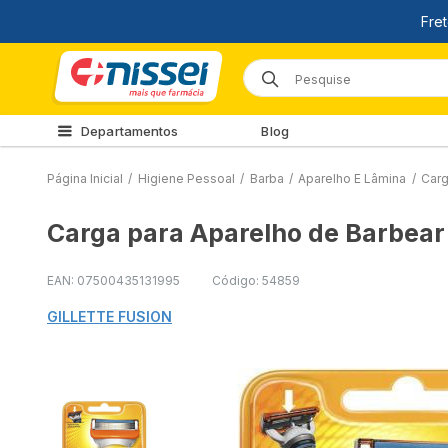
Departamentos
Blog
Página Inicial
/
Higiene Pessoal
/
Barba
/
Aparelho E Lâmina
/
Carg
Carga para Aparelho de Barbear 
EAN: 07500435131995
Código: 54859
GILLETTE FUSION