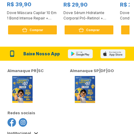
R$ 39,90
R$ 29,90
R$ 2
Dove Máscara Capilar 10 Em
Dove Sérum Hidratante
Dove Ki
1 Bond Intense Repair +
Corporal Pró-Retinol +
Condici
Peptídeo 250G
Firmador 380Ml
Reconst
Comprar
Comprar
Baixe Nosso App
Almanaque PR|SC
Almanaque SP|DF|GO
Redes sociais
Institucional