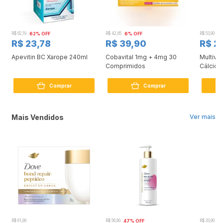
R$ 62,19
62% OFF
R$ 42,65
6% OFF
R$ 53,90
4
R$ 23,78
R$ 39,90
R$ 2
e
Apevitin BC Xarope 240ml
Cobavital 1mg + 4mg 30
Multivit
Comprimidos
Cálcio 
Com 60
Comprar
Comprar
Mais Vendidos
Ver mais
R$ 61,90
R$ 56,90
47% OFF
R$ 33,90
3