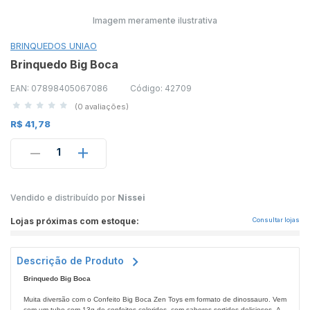
Imagem meramente ilustrativa
BRINQUEDOS UNIAO
Brinquedo Big Boca
EAN: 07898405067086
Código: 42709
(0 avaliações)
R$ 41,78
1
Vendido e distribuído por
Nissei
Lojas próximas com estoque:
Consultar lojas
Descrição de Produto
Brinquedo Big Boca
Muita diversão com o Confeito Big Boca Zen Toys em formato de dinossauro. Vem
com um tubo com 13g de confeitos coloridos, com sabores sortidos deliciosos. A