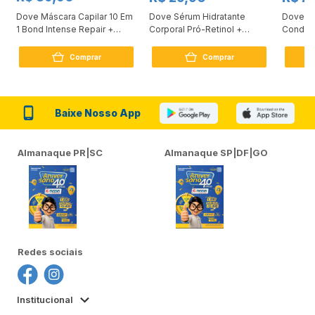
Dove Máscara Capilar 10 Em
Dove Sérum Hidratante
Dove Ki
1 Bond Intense Repair +
Corporal Pró-Retinol +
Condici
Peptídeo 250G
Firmador 380Ml
Reconst
Comprar
Comprar
Baixe Nosso App
Almanaque PR|SC
Almanaque SP|DF|GO
Redes sociais
Institucional