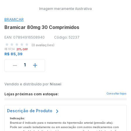
Imagem meramente ilustrativa
BRAMICAR
Bramicar 80mg 30 Comprimidos
EAN: 07894916508940
Código: 52237
(0 avaliações)
R$ 107,64
21% OFF
R$ 85,39
1
Vendido e distribuído por
Nissei
Lojas próximas com estoque:
Consultar lojas
Descrição de Produto
Indicação:
Bramicar é indicado para o tratamento da hipertensão arterial (pressão alta).
Pode ser usado isoladamente ou em associação com outros medicamentos com