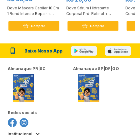
Dove Máscara Capilar 10 Em
Dove Sérum Hidratante
Dove Ki
1 Bond Intense Repair +
Corporal Pró-Retinol +
Condici
Peptídeo 250G
Firmador 380Ml
Reconst
Comprar
Comprar
Baixe Nosso App
Almanaque PR|SC
Almanaque SP|DF|GO
Redes sociais
Institucional