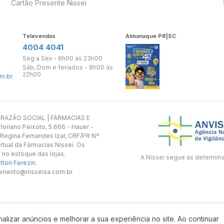
Cartão Presente Nissei
Televendas
Almanaque PR|SC
4004 4041
Seg a Sex - 8h00 às 23h00
Sáb, Dom e feriados - 8h00 às
22h00
m.br
s. RAZÃO SOCIAL | FÁRMACIAS E
oriano Peixoto, 5.666 - Hauer -
 Regina Fernandes Izar, CRF/PR Nº
rtual da Fármacias Nissei. Os
 no estoque das lojas.
A Nissei segue as determin
tori Ferezin
.
utamento@nisseisa.com.br
alizar anúncios e melhorar a sua experiência no site. Ao continuar
Desenvolvido por: