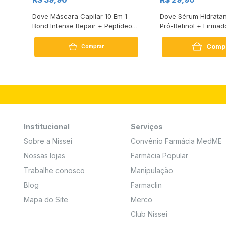
s
Dove Máscara Capilar 10 Em 1
Dove Sérum Hidratan
Bond Intense Repair + Peptídeo
Pró-Retinol + Firmad
250G
Comp
Comprar
Institucional
Serviços
Sobre a Nissei
Convênio Farmácia MedME
Nossas lojas
Farmácia Popular
Trabalhe conosco
Manipulação
Blog
Farmaclin
Mapa do Site
Merco
Club Nissei