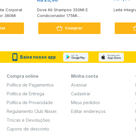
te Corporal
Dove Kit Shampoo 350Ml E
Leite Integr
or 380Ml
Condicionador 175Ml
Reconstrução + Aminoácido
rar
Comprar
Baixe nosso app
Compra online
Minha conta
Política de Pagamentos
Acessar
Política de Entrega
Cadastrar
Política de Privacidade
Meus pedidos
Regulamento Club Nissei
Editar endereços
Trocas e Devoluções
Cupons de desconto