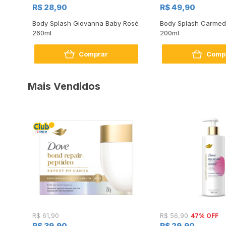
R$ 28,90
R$ 49,90
y
Body Splash Giovanna Baby Rosé
Body Splash Carmed 
260ml
200ml
Comprar
Comp
Mais Vendidos
47% OFF
R$ 61,90
R$ 56,90
R$ 39,90
R$ 29,90