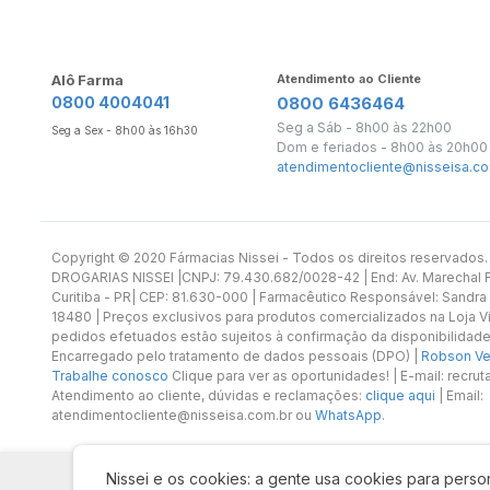
Alô Farma
Atendimento ao Cliente
0800 4004041
0800 6436464
Seg a Sáb - 8h00 às 22h00
Seg a Sex - 8h00 às 16h30
Dom e feriados - 8h00 às 20h00
atendimentocliente@nisseisa.co
Copyright ©️ 2020 Fármacias Nissei - Todos os direitos reservado
DROGARIAS NISSEI |CNPJ: 79.430.682/0028-42 | End: Av. Marechal Fl
Curitiba - PR| CEP: 81.630-000 | Farmacêutico Responsável: Sandra
18480 | Preços exclusivos para produtos comercializados na Loja Vi
pedidos efetuados estão sujeitos à confirmação da disponibilidade
Encarregado pelo tratamento de dados pessoais (DPO) |
Robson Vet
Trabalhe conosco
Clique para ver as oportunidades! | E-mail: recr
Atendimento ao cliente, dúvidas e reclamações:
clique aqui
| Email:
atendimentocliente@nisseisa.com.br ou
WhatsApp
.
Nissei e os cookies: a gente usa cookies para person