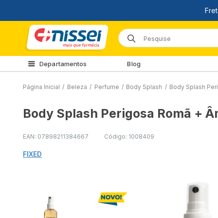
Departamentos
Blog
Página Inicial
/
Beleza
/
Perfume
/
Body Splash
/
Body Splash Per
Body Splash Perigosa Romã + Â
EAN: 07898211384667
Código: 1008409
FIXED