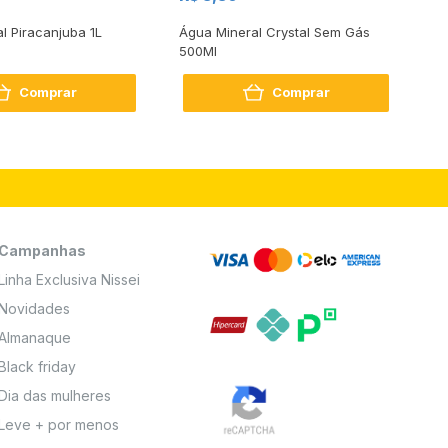
al Piracanjuba 1L
Água Mineral Crystal Sem Gás
Do
500Ml
Bo
2
Comprar
Comprar
Campanhas
Linha Exclusiva Nissei
Novidades
Almanaque
Black friday
Dia das mulheres
Leve + por menos