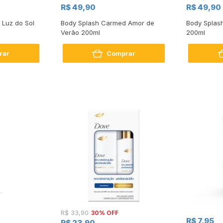
R$ 49,90
R$ 49,90
Luz do Sol
Body Splash Carmed Amor de
Body Splas
Verão 200ml
200ml
rar
Comprar
30% OFF
R$ 33,90
R$ 7,95
R$ 23,90