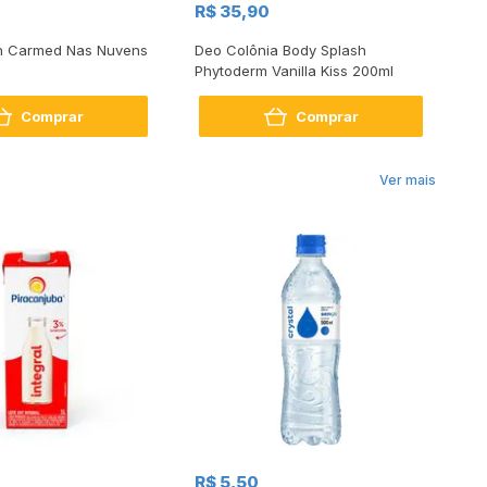
R$ 35,90
R
h Carmed Nas Nuvens
Deo Colônia Body Splash
Co
Phytoderm Vanilla Kiss 200ml
Sp
Comprar
Comprar
Ver mais
R$
R$ 5,50
R