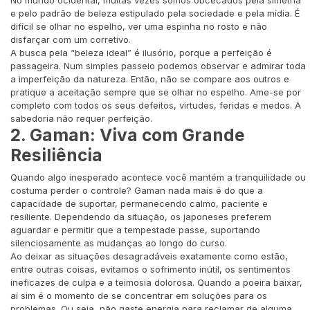
No mundo ocidental, muitas vezes somos obcecados pela simetria
e pelo padrão de beleza estipulado pela sociedade e pela mídia. É
difícil se olhar no espelho, ver uma espinha no rosto e não
disfarçar com um corretivo.
A busca pela “beleza ideal” é ilusório, porque a perfeição é
passageira. Num simples passeio podemos observar e admirar toda
a imperfeição da natureza. Então, não se compare aos outros e
pratique a aceitação sempre que se olhar no espelho. Ame-se por
completo com todos os seus defeitos, virtudes, feridas e medos. A
sabedoria não requer perfeição.
2. Gaman: Viva com Grande
Resiliência
Quando algo inesperado acontece você mantém a tranquilidade ou
costuma perder o controle? Gaman nada mais é do que a
capacidade de suportar, permanecendo calmo, paciente e
resiliente. Dependendo da situação, os japoneses preferem
aguardar e permitir que a tempestade passe, suportando
silenciosamente as mudanças ao longo do curso.
Ao deixar as situações desagradáveis exatamente como estão,
entre outras coisas, evitamos o sofrimento inútil, os sentimentos
ineficazes de culpa e a teimosia dolorosa. Quando a poeira baixar,
aí sim é o momento de se concentrar em soluções para os
problemas. Ou seja, não gaste energia para reclamar de alguma