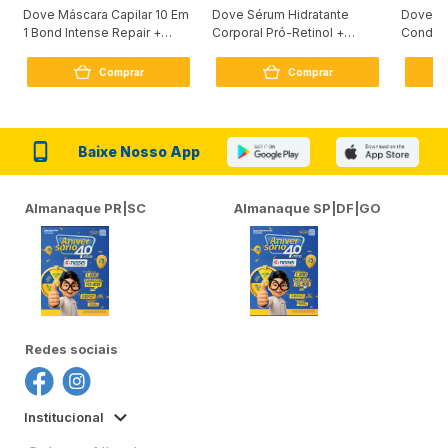
Dove Máscara Capilar 10 Em
Dove Sérum Hidratante
Dove Ki
1 Bond Intense Repair +
Corporal Pró-Retinol +
Condici
Peptídeo 250G
Firmador 380Ml
Reconst
Comprar
Comprar
Baixe Nosso App
Almanaque PR|SC
Almanaque SP|DF|GO
Redes sociais
Institucional