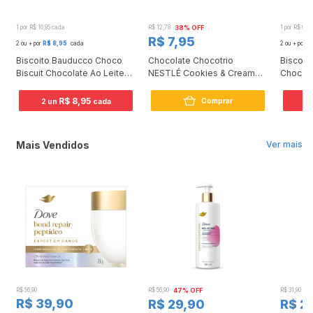
1 por R$ 10,95 cada
R$ 12,78
38% OFF
1 por R$ 6,7
R$ 7,95
2 ou + por
R$ 8,95
cada
2 ou + por
R
Biscoito Bauducco Choco
Chocolate Chocotrio
Biscoit
Biscuit Chocolate Ao Leite
NESTLÉ Cookies & Cream
Chocola
80g
90g
R$ 8,95
Comprar
2 un
cada
2
Mais Vendidos
Ver mais
R$ 56,90
R$ 56,90
47% OFF
R$ 31,90
2
R$ 39,90
R$ 29,90
R$ 2