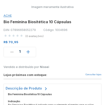
Imagem meramente ilustrativa
ACHE
Bio Feminina Biositética 10 Cápsulas
EAN: 07896658052279
Código: 1004696
(0 avaliações)
R$ 70,95
1
Vendido e distribuído por
Nissei
Lojas próximas com estoque:
Consultar lojas
Descrição de Produto
Bio Feminina Biositética 10 Cápsulas
Indicação:
Bio Feminina Biositética é indicado como suplemento alimentar para auxiliar