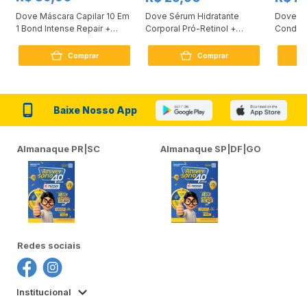
Dove Máscara Capilar 10 Em
Dove Sérum Hidratante
Dove Ki
1 Bond Intense Repair +
Corporal Pró-Retinol +
Condici
Peptídeo 250G
Firmador 380Ml
Reconst
Comprar
Comprar
Baixe Nosso App
Almanaque PR|SC
Almanaque SP|DF|GO
Redes sociais
Institucional