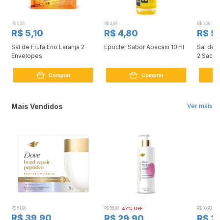
R$ 5,26
R$ 4,83
R$ 5,26
R$ 5,10
R$ 4,80
R$ 5,
Sal de Fruta Eno Laranja 2
Epocler Sabor Abacaxi 10ml
Sal de F
Envelopes
2 Sachê
Comprar
Comprar
Mais Vendidos
Ver mais
R$ 61,90
R$ 56,90
47% OFF
R$ 33,90
3
R$ 39,90
R$ 29,90
R$ 2