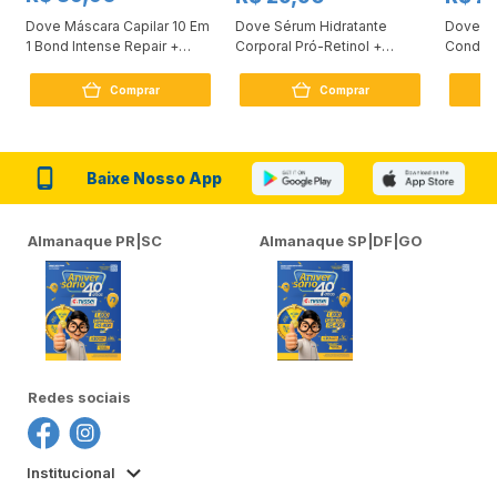
Dove Máscara Capilar 10 Em
Dove Sérum Hidratante
Dove Ki
1 Bond Intense Repair +
Corporal Pró-Retinol +
Condici
Peptídeo 250G
Firmador 380Ml
Reconst
Comprar
Comprar
Baixe Nosso App
Almanaque PR|SC
Almanaque SP|DF|GO
Redes sociais
Institucional