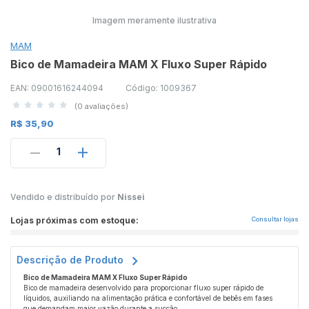
Imagem meramente ilustrativa
MAM
Bico de Mamadeira MAM X Fluxo Super Rápido
EAN: 09001616244094
Código: 1009367
(0 avaliações)
R$ 35,90
1
Vendido e distribuído por
Nissei
Lojas próximas com estoque:
Consultar lojas
Descrição de Produto
Bico de Mamadeira MAM X Fluxo Super Rápido
Bico de mamadeira desenvolvido para proporcionar fluxo super rápido de
líquidos, auxiliando na alimentação prática e confortável de bebês em fases
que demandam maior vazão durante a sucção.