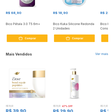
R$ 68,90
R$ 18,90
R$ 23,
Bico Pétala 3.0 T5 6m+
Bico Kuka Silicone Redonda
Bico Ku
2 Unidades
Consist
Comprar
Comprar
Mais Vendidos
Ver mais
R$ 56,90
R$ 56,90
47% OFF
R$ 31,90
2
R$ 39,90
R$ 29,90
R$ 2