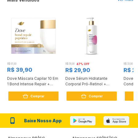
R$ 61,90
R$ 56,90
47% OFF
R$ 33,90
3
R$ 39,90
R$ 29,90
R$ 2
Dove Máscara Capilar 10 Em
Dove Sérum Hidratante
Dove Ki
1 Bond Intense Repair +
Corporal Pró-Retinol +
Condici
Peptídeo 250G
Firmador 380Ml
Reconst
Comprar
Comprar
Baixe Nosso App