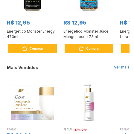
R$ 12,95
R$ 12,95
R$ 1
Energético Monster Energy
Energético Monster Juice
Energét
r
473ml
Mango Loco 473ml
Ultra 4
Comprar
Comprar
Mais Vendidos
Ver mais
R$ 61,90
R$ 56,90
47% OFF
R$ 33,90
3