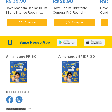
R$ 39,90
R$ 29,90
R$ 2
Dove Máscara Capilar 10 Em
Dove Sérum Hidratante
Dove Ki
1 Bond Intense Repair +
Corporal Pró-Retinol +
Condici
Peptídeo 250G
Firmador 380Ml
Reconst
Comprar
Comprar
Baixe Nosso App
Almanaque PR|SC
Almanaque SP|DF|GO
Redes sociais
Institucional