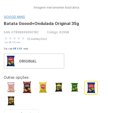
Imagem meramente ilustrativa
GOOOD MAIS
Batata Goood+Ondulada Original 35g
EAN: 07898699690182
Código: 62998
(0 avaliações)
1 por R$ 4,50 cada
3 ou + por
R$ 3,95
cada
ORIGINAL
Outras opções: