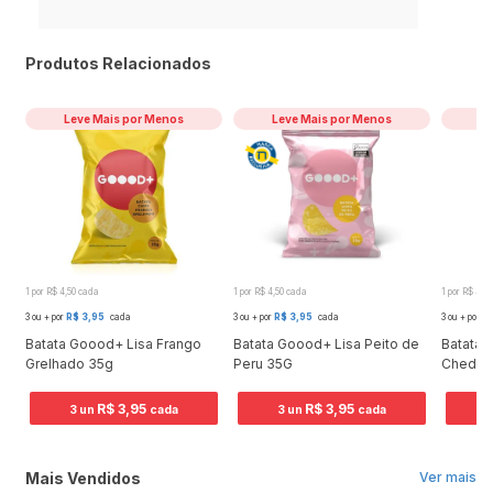
Produtos Relacionados
Leve Mais por Menos
Leve Mais por Menos
Le
1 por R$ 4,50 cada
1 por R$ 4,50 cada
1 por R$ 4,5
3 ou + por
R$ 3,95
cada
3 ou + por
R$ 3,95
cada
3 ou + por
R$
Batata Goood+ Lisa Frango
Batata Goood+ Lisa Peito de
Batata
Grelhado 35g
Peru 35G
Chedda
R$ 3,95
R$ 3,95
3 un
cada
3 un
cada
3
Mais Vendidos
Ver mais