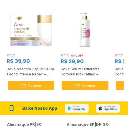
R$ 61,90
R$ 56,90
47% OFF
R$ 33,90
3
R$ 39,90
R$ 29,90
R$ 2
Dove Máscara Capilar 10 Em
Dove Sérum Hidratante
Dove Ki
1 Bond Intense Repair +
Corporal Pró-Retinol +
Condici
Peptídeo 250G
Firmador 380Ml
Reconst
Comprar
Comprar
Baixe Nosso App
Almanaque PR|SC
Almanaque SP|DF|GO