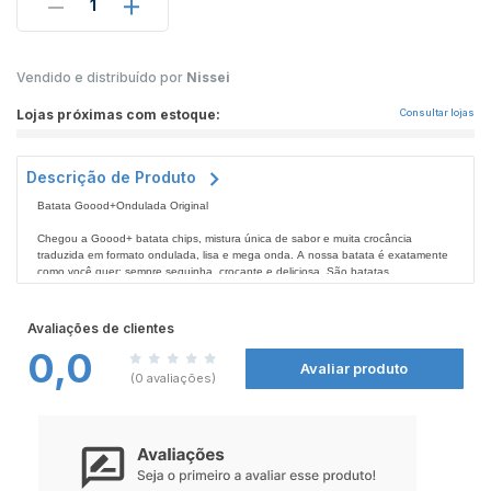
1
Vendido e distribuído por
Nissei
Lojas próximas com estoque:
Consultar lojas
Descrição de Produto
Batata Goood+Ondulada Original
Chegou a Goood+ batata chips, mistura única de sabor e muita crocância
traduzida em formato ondulada, lisa e mega onda. A nossa batata é exatamente
como você quer: sempre sequinha, crocante e deliciosa. São batatas
selecionadas, com o sabor Natural em forma de batata ondulada. Não deixe de
conferir todos os produtos Goood+ nas
Sabor irresistível
Farmácias Nissei.
O favorito da galera
Avaliações de clientes
Ninguém resiste, experimente esse sabor com a qualidade Goood+
0,0
Avaliar produto
(0 avaliações)