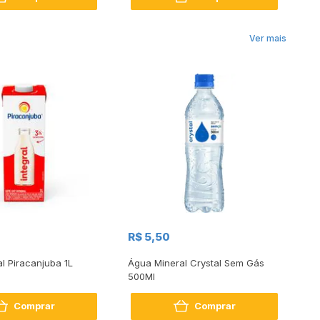
Ver mais
R$
R$ 5,50
R
al Piracanjuba 1L
Água Mineral Crystal Sem Gás
Do
500Ml
Bo
2
Comprar
Comprar