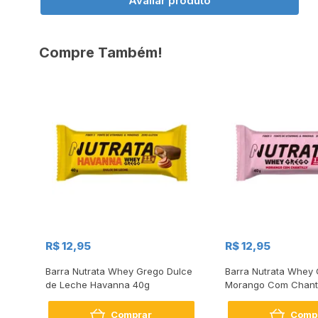
Avaliar produto
Compre Também!
R$ 12,95
R$ 12,95
es
Barra Nutrata Whey Grego Dulce
Barra Nutrata Whey
de Leche Havanna 40g
Morango Com Chanti
Comprar
Comp