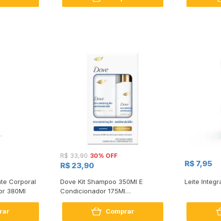
30% OFF
R$ 33,90
R$ 7,95
R$ 23,90
te Corporal
Dove Kit Shampoo 350Ml E
Leite Integr
or 380Ml
Condicionador 175Ml
Reconstrução + Aminoácido
rar
Comprar