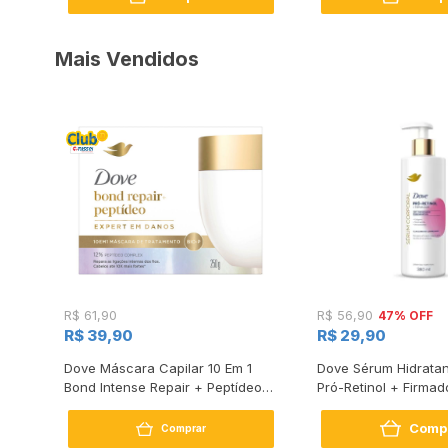
Mais Vendidos
47% OFF
R$ 61,90
R$ 56,90
R$ 39,90
R$ 29,90
s
Dove Máscara Capilar 10 Em 1
Dove Sérum Hidratan
Bond Intense Repair + Peptídeo
Pró-Retinol + Firmad
250G
Comp
Comprar