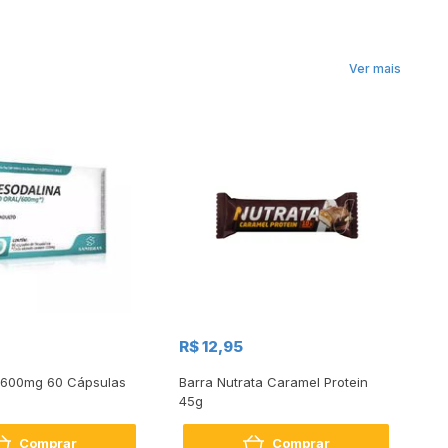
Ver mais
R$ 12,95
R$
 600mg 60 Cápsulas
Barra Nutrata Caramel Protein
Ba
45g
Br
Comprar
Comprar