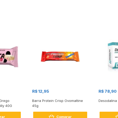
R$ 12,95
R$ 78,90
 Grego
Barra Protein Crisp Ovomaltine
Desodalina
lly 40G
45g
rar
Comprar