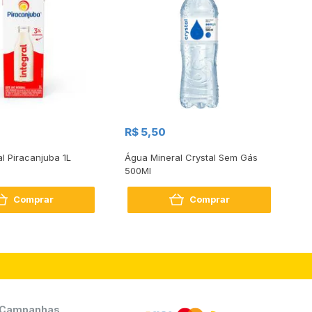
R$
R$ 5,50
R
al Piracanjuba 1L
Água Mineral Crystal Sem Gás
Do
500Ml
Bo
2
Comprar
Comprar
Campanhas