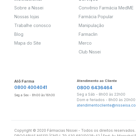
Sobre a Nissei
Convênio Farmácia MedME
Nossas lojas
Farmácia Popular
Trabalhe conosco
Manipulação
Blog
Farmaclin
Mapa do Site
Merco
Club Nissei
Alô Farma
Atendimento ao Cliente
0800 4004041
0800 6436464
Seg a Sáb - 8h00 às 22h00
Seg a Sex - 8h00 às 16h30
Dom e feriados - 8h00 às 20h00
atendimentocliente@nisseisa.co
Copyright ©️ 2020 Fármacias Nissei - Todos os direitos reservado
DROGARIAS NISSEI |CNPJ: 79.430.682/0028-42 | End: Av. Marechal Fl