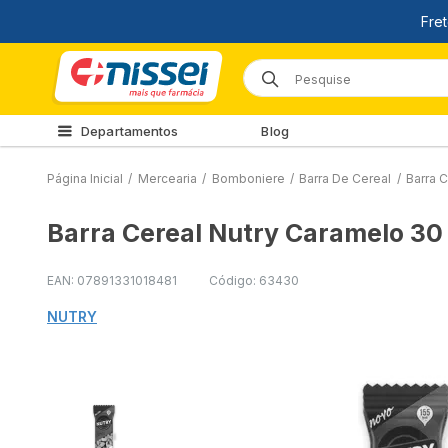
Departamentos
Blog
Página Inicial
/
Mercearia
/
Bomboniere
/
Barra De Cereal
/
Barra 
Barra Cereal Nutry Caramelo 3
EAN: 07891331018481
Código: 63430
NUTRY