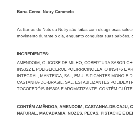
Barra Cereal Nutry Caramelo
As Barras de Nuts da Nutry são feitas com oleaginosas selec
movimento durante o dia, enquanto conquista suas paixões, d
INGREDIENTES:
AMENDOIM, GLICOSE DE MILHO, COBERTURA SABOR CHO
INS322 E POLIGLICEROL POLIRRICINOLEATO INS476 E 
INTEGRAL, MANTEIGA, SAL, EMULSIFICANTES MONO E DI
CASTANHA-DO-BRASIL, SAL, ESTABILIZANTES POLIDEXT
TOCOFERÓIS INS306 E AROMATIZANTE. CONTÉM GLÚT
CONTÉM AMÊNDOA, AMENDOIM, CASTANHA-DE-CAJU, CAS
NATURAL, MACADÂMIA, NOZES, PECÃS, PISTACHE E DE