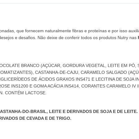
ionadas, que fornecem naturalmente fibras e proteínas e por isso aux
esejos e desafios. Não deixe de conferir todos os produtos Nutry nas
COLATE BRANCO (AÇÚCAR, GORDURA VEGETAL, LEITE EM PÓ, SO
AROMATIZANTES), CASTANHA-DE-CAJU, CARAMELO SALGADO (AÇÚ
GLICERÍDEOS DE ÁCIDOS GRAXOS INS471 E LECITINA DE SOJA I
ROSE INS1200 E GOMA ACÁCIA INS414, CORANTES CARAMELO IV 
EN. CONTÉM LACTOSE.
TANHA-DO-BRASIL, LEITE E DERIVADOS DE SOJA E DE LEITE. 
RIVADOS DE CEVADA E DE TRIGO.