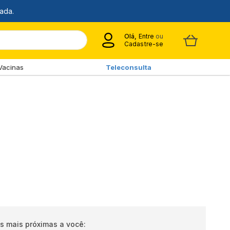
Olá,
Entre
ou
Cadastre-se
Vacinas
Teleconsulta
s mais próximas a você: