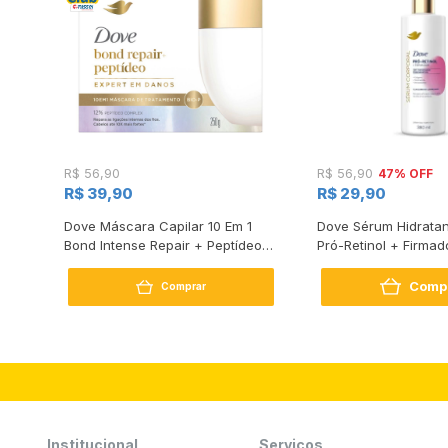
47% OFF
R$ 56,90
R$ 56,90
R$ 39,90
R$ 29,90
s
Dove Máscara Capilar 10 Em 1
Dove Sérum Hidratan
Bond Intense Repair + Peptídeo
Pró-Retinol + Firmad
250G
Comp
Comprar
Institucional
Serviços