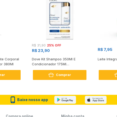
25% OFF
R$ 31,90
R$ 7,95
R$ 23,90
te Corporal
Dove Kit Shampoo 350Ml E
Leite Integr
or 380Ml
Condicionador 175Ml
Reconstrução + Aminoácido
rar
Comprar
Baixe nosso app
Compra online
Minha conta