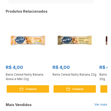
Produtos Relacionados
R$ 4,00
R$ 4,00
R$ 4
om
Barra Cereal Nutry Banana
Barra Cereal Nutry Banana 22g
Barra C
Aveia e Mel 22g
20g
Comprar
Comprar
Mais Vendidos
Ver mais