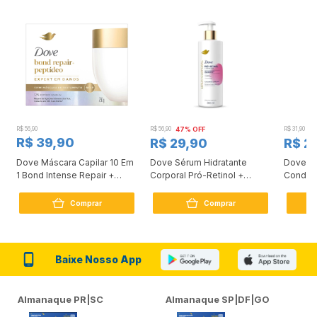
R$ 56,90
R$ 56,90
47% OFF
R$ 31,90
2
R$ 39,90
R$ 29,90
R$ 2
Dove Máscara Capilar 10 Em
Dove Sérum Hidratante
Dove Ki
1 Bond Intense Repair +
Corporal Pró-Retinol +
Condici
Peptídeo 250G
Firmador 380Ml
Reconst
Comprar
Comprar
Baixe Nosso App
Almanaque PR|SC
Almanaque SP|DF|GO