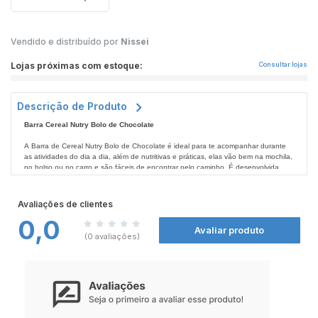
Vendido e distribuído por
Nissei
Lojas próximas com estoque:
Consultar lojas
Descrição de Produto
Barra Cereal Nutry Bolo de Chocolate
A Barra de Cereal Nutry Bolo de Chocolate é ideal para te acompanhar durante
as atividades do dia a dia, além de nutritivas e práticas, elas vão bem na mochila,
no bolso ou no carro e são fáceis de encontrar pelo caminho. É desenvolvida
com cereais selecionados, fonte de fibras para auxiliar no funcionamento do
intestino, muito sabor e praticidade. Não deixe de conferir todos os produtos
Nutry nas
Farmácias Nissei
.
Avaliações de clientes
0,0
Avaliar produto
(0 avaliações)