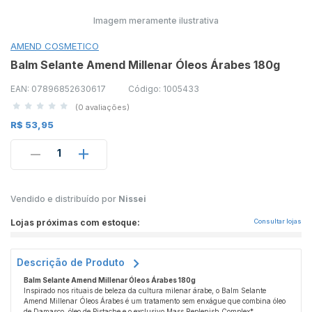
Imagem meramente ilustrativa
AMEND COSMETICO
Balm Selante Amend Millenar Óleos Árabes 180g
EAN: 07896852630617
Código: 1005433
(0 avaliações)
R$ 53,95
1
Vendido e distribuído por
Nissei
Lojas próximas com estoque:
Consultar lojas
Descrição de Produto
Balm Selante Amend Millenar Óleos Árabes 180g
Inspirado nos rituais de beleza da cultura milenar árabe, o Balm Selante
Amend Millenar Óleos Árabes é um tratamento sem enxágue que combina óleo
de Damasco, óleo de Pistache e o exclusivo Mass Replenish Complex*,