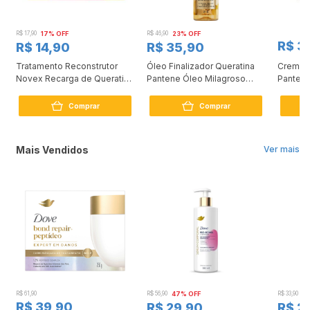
R$ 17,90
17% OFF
R$ 46,90
23% OFF
R$ 3
R$ 14,90
R$ 35,90
Tratamento Reconstrutor
Óleo Finalizador Queratina
Creme 
0
Novex Recarga de Queratina
Pantene Óleo Milagroso
Pantene
80g
95ml
Comprar
Comprar
Mais Vendidos
Ver mais
R$ 61,90
R$ 56,90
47% OFF
R$ 33,90
3
R$ 39,90
R$ 29,90
R$ 2