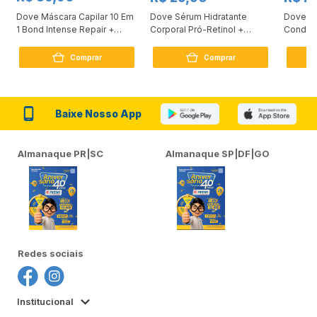
Dove Máscara Capilar 10 Em
Dove Sérum Hidratante
Dove Ki
1 Bond Intense Repair +
Corporal Pró-Retinol +
Condici
Peptídeo 250G
Firmador 380Ml
Reconst
Comprar
Comprar
Baixe Nosso App
Almanaque PR|SC
Almanaque SP|DF|GO
Redes sociais
Institucional