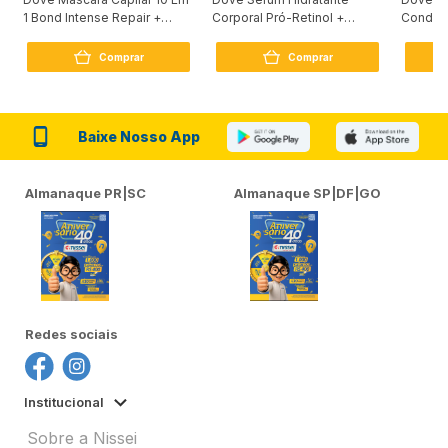
1 Bond Intense Repair +
Corporal Pró-Retinol +
Condici
Peptídeo 250G
Firmador 380Ml
Reconst
Comprar
Comprar
Baixe Nosso App
Almanaque PR|SC
Almanaque SP|DF|GO
Redes sociais
Institucional
Sobre a Nissei