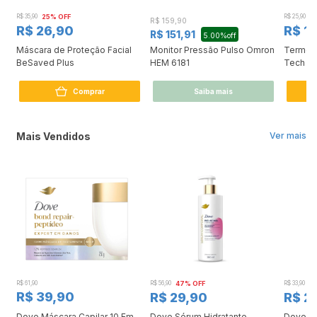
R$ 35,90
25% OFF
R$ 25,90
2
R$ 159,90
R$ 26,90
R$ 1
R$ 151,91
5.00%off
Máscara de Proteção Facial
Monitor Pressão Pulso Omron
Termôme
BeSaved Plus
HEM 6181
Tech T
Comprar
Saiba mais
Mais Vendidos
Ver mais
R$ 61,90
R$ 56,90
47% OFF
R$ 33,90
3
R$ 39,90
R$ 29,90
R$ 2
Dove Máscara Capilar 10 Em
Dove Sérum Hidratante
Dove Ki