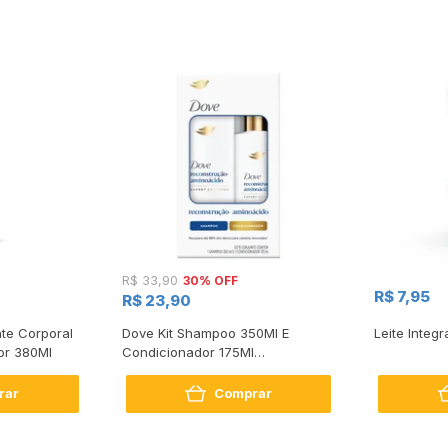
30% OFF
R$ 33,90
R$ 7,95
R$ 23,90
te Corporal
Dove Kit Shampoo 350Ml E
Leite Integr
or 380Ml
Condicionador 175Ml
Reconstrução + Aminoácido
rar
Comprar