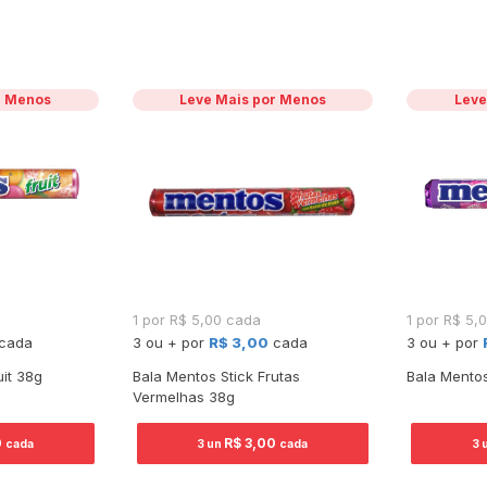
r Menos
Leve Mais por Menos
Leve
1 por R$ 5,00 cada
1 por R$ 5,
cada
3 ou + por
R$ 3,00
cada
3 ou + por
uit 38g
Bala Mentos Stick Frutas
Bala Mento
Vermelhas 38g
0
R$ 3,00
cada
3 un
cada
3 