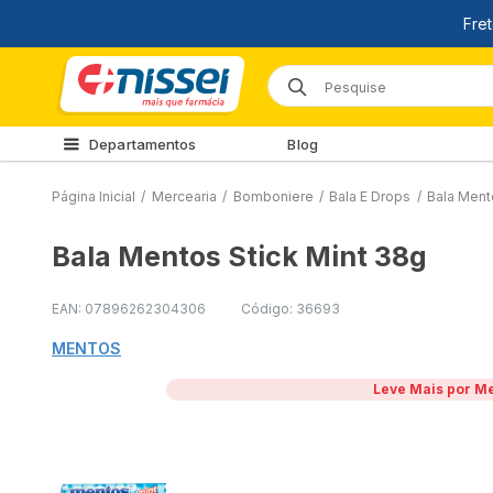
Departamentos
Blog
Página Inicial
/
Mercearia
/
Bomboniere
/
Bala E Drops
/
Bala Ment
Bala Mentos Stick Mint 38g
EAN: 07896262304306
Código: 36693
MENTOS
Leve Mais por M