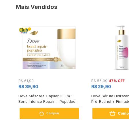
Mais Vendidos
47% OFF
R$ 61,90
R$ 56,90
R$ 39,90
R$ 29,90
s
Dove Máscara Capilar 10 Em 1
Dove Sérum Hidratan
Bond Intense Repair + Peptídeo
Pró-Retinol + Firmad
250G
Comp
Comprar