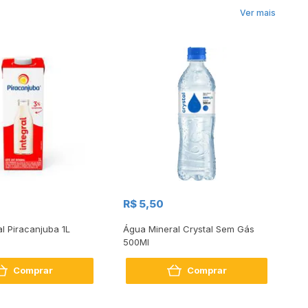
Ver mais
R$
R$ 5,50
R
al Piracanjuba 1L
Água Mineral Crystal Sem Gás
Do
500Ml
Bo
2
Comprar
Comprar