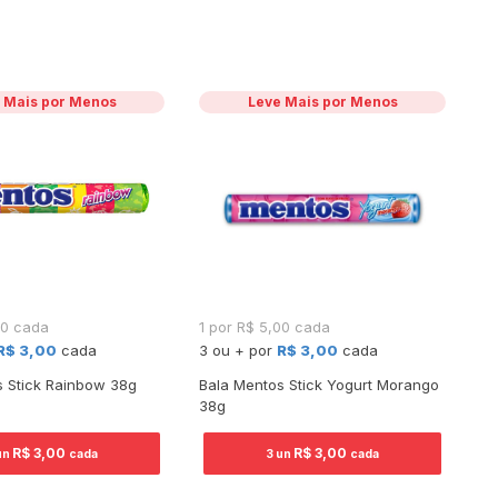
 Mais por Menos
Leve Mais por Menos
00 cada
1 por R$ 5,00 cada
R$
R$
R$ 3,00
cada
3 ou + por
R$ 3,00
cada
s Stick Rainbow 38g
Bala Mentos Stick Yogurt Morango
Ch
38g
Mo
R$ 3,00
R$ 3,00
un
cada
3 un
cada