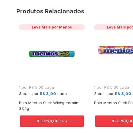
Produtos Relacionados
Leve Mais por Menos
Leve Mais po
1 por R$ 5,00 cada
1 por R$ 5,00 cada
3 ou + por
R$ 3,00
cada
3 ou + por
R$ 3,00
ro
Bala Mentos Stick Wildspearmint
Bala Mentos Stick Fr
te
37,5g
R$ 3,00
R$ 3,0
3 un
cada
3 un