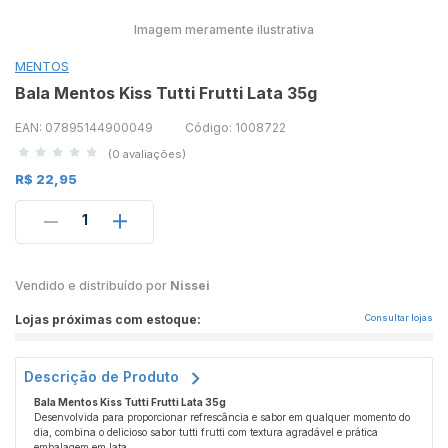
Imagem meramente ilustrativa
MENTOS
Bala Mentos Kiss Tutti Frutti Lata 35g
EAN: 07895144900049
Código: 1008722
(0 avaliações)
R$ 22,95
1
Vendido e distribuído por
Nissei
Lojas próximas com estoque:
Consultar lojas
Descrição de Produto
Bala Mentos Kiss Tutti Frutti Lata 35g
Desenvolvida para proporcionar refrescância e sabor em qualquer momento do
dia, combina o delicioso sabor tutti frutti com textura agradável e prática
embalagem em lata.