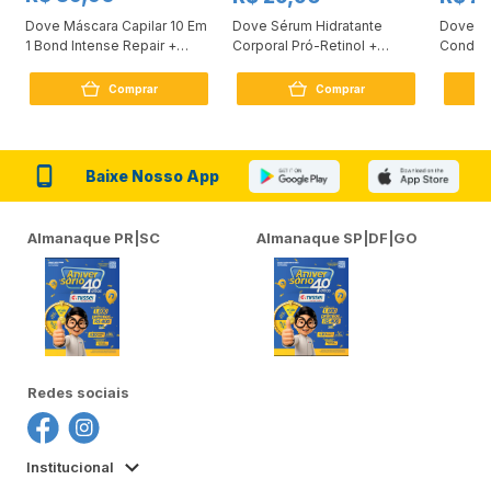
Dove Máscara Capilar 10 Em
Dove Sérum Hidratante
Dove Ki
1 Bond Intense Repair +
Corporal Pró-Retinol +
Condici
Peptídeo 250G
Firmador 380Ml
Reconst
Comprar
Comprar
Baixe Nosso App
Almanaque PR|SC
Almanaque SP|DF|GO
Redes sociais
Institucional