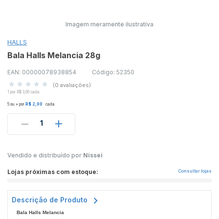
Imagem meramente ilustrativa
HALLS
Bala Halls Melancia 28g
EAN: 00000078938854
Código: 52350
(0 avaliações)
1 por R$ 3,00 cada
5 ou + por
R$ 2,00
cada
1
Vendido e distribuído por
Nissei
Lojas próximas com estoque:
Consultar lojas
Descrição de Produto
Bala Halls Melancia