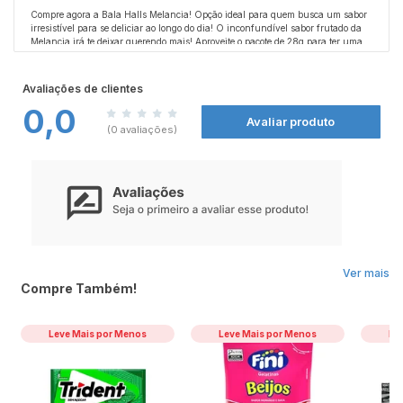
Compre agora a Bala Halls Melancia! Opção ideal para quem busca um sabor
irresistível para se deliciar ao longo do dia! O inconfundível sabor frutado da
Melancia irá te deixar querendo mais! Aproveite o pacote de 28g para ter uma
Bala Halls Melancia sempre que desejar!
Compre já! Tabela Nutricional e Alergênicos: Veja a tabela nutricional e
ingredientes nas imagens. Produto com Alto Teor de Açúcar Adicionado.
Avaliações de clientes
0,0
Avaliar produto
(0 avaliações)
Ver mais
Compre Também!
Leve Mais por Menos
Leve Mais por Menos
Le