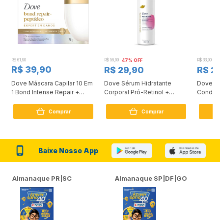
R$ 61,90
R$ 56,90
47% OFF
R$ 33,90
3
R$ 39,90
R$ 29,90
R$ 2
Dove Máscara Capilar 10 Em
Dove Sérum Hidratante
Dove Ki
1 Bond Intense Repair +
Corporal Pró-Retinol +
Condici
Peptídeo 250G
Firmador 380Ml
Reconst
Comprar
Comprar
Baixe Nosso App
Almanaque PR|SC
Almanaque SP|DF|GO