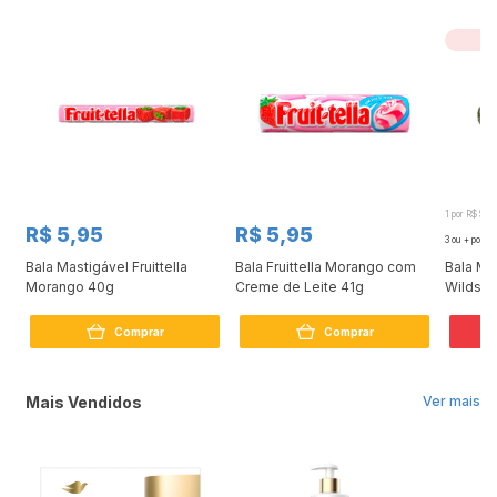
Le
1 por R$ 5,0
R$ 5,95
R$ 5,95
3 ou + por
R$
Bala Mastigável Fruittella
Bala Fruittella Morango com
Bala Me
Morango 40g
Creme de Leite 41g
Wildspe
Comprar
Comprar
3
Mais Vendidos
Ver mais