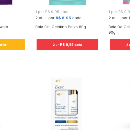
1 por R$ 9,95 cada
1 por R$ 9,
2 ou + por
R$ 6,95
cada
2 ou + por
vaira
Bala Fini Gelatina Polvo 80g
Bala De Gel
90g
rar
R$ 6,95
2 un
cada
2 