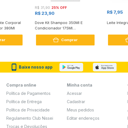
25% OFF
R$ 31,90
R$ 7,95
R$ 23,90
te Corporal
Dove Kit Shampoo 350Ml E
Leite Integr
or 380Ml
Condicionador 175Ml
Reconstrução + Aminoácido
rar
Comprar
Baixe nosso app
Compra online
Minha conta
Política de Pagamentos
Acessar
Política de Entrega
Cadastrar
Política de Privacidade
Meus pedidos
Regulamento Club Nissei
Editar endereços
Trocas e Devoluções