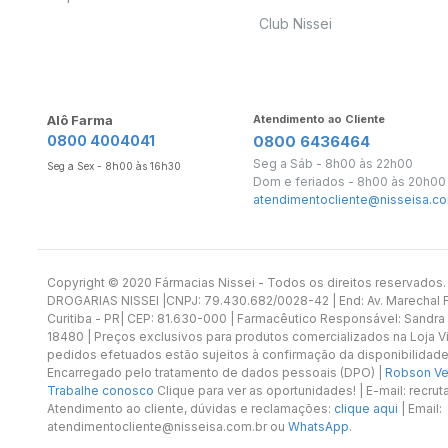
Club Nissei
Alô Farma
Atendimento ao Cliente
0800 4004041
0800 6436464
Seg a Sáb - 8h00 às 22h00
Seg a Sex - 8h00 às 16h30
Dom e feriados - 8h00 às 20h00
atendimentocliente@nisseisa.co
Copyright ©️ 2020 Fármacias Nissei - Todos os direitos reservado
DROGARIAS NISSEI |CNPJ: 79.430.682/0028-42 | End: Av. Marechal Fl
Curitiba - PR| CEP: 81.630-000 | Farmacêutico Responsável: Sandra
18480 | Preços exclusivos para produtos comercializados na Loja Vi
pedidos efetuados estão sujeitos à confirmação da disponibilidade
Encarregado pelo tratamento de dados pessoais (DPO) |
Robson Vet
Trabalhe conosco
Clique para ver as oportunidades! | E-mail: recr
Atendimento ao cliente, dúvidas e reclamações:
clique aqui
| Email:
atendimentocliente@nisseisa.com.br ou
WhatsApp
.