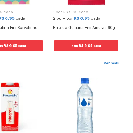
95 cada
1 por R$ 9,95 cada
1 
R$ 6,95
cada
2 ou + por
R$ 6,95
cada
2 
atina Fini Sorvetinho
Bala de Gelatina Fini Amoras 90g
Ba
R$ 6,95
R$ 6,95
un
cada
2 un
cada
Ver mais