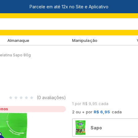
Almanaque
Manipulação
Gelatina Sapo 80g
(0 avaliações)
1 por R$ 9,95 cada
enos
2 ou + por
R$ 6,95
cada
Sapo