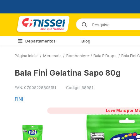
Departamentos
Blog
Página Inicial
/
Mercearia
/
Bomboniere
/
Bala E Drops
/
Bala Fini 
Bala Fini Gelatina Sapo 80g
EAN: 07908228805151
Código: 68981
FINI
Leve Mais por M