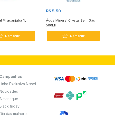
R$
R$ 5,50
R
al Piracanjuba 1L
Água Mineral Crystal Sem Gás
Do
500Ml
Bo
2
Comprar
Comprar
Campanhas
Linha Exclusiva Nissei
Novidades
Almanaque
Black friday
Dia das mulheres