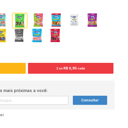
R$ 6,95
2 un
cada
s mais próximas a você:
Consultar
ei