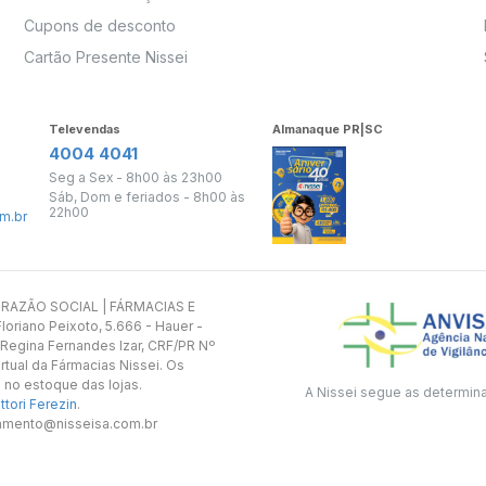
Cupons de desconto
Cartão Presente Nissei
Televendas
Almanaque PR|SC
4004 4041
Seg a Sex - 8h00 às 23h00
Sáb, Dom e feriados - 8h00 às
22h00
m.br
s. RAZÃO SOCIAL | FÁRMACIAS E
oriano Peixoto, 5.666 - Hauer -
 Regina Fernandes Izar, CRF/PR Nº
rtual da Fármacias Nissei. Os
 no estoque das lojas.
A Nissei segue as determin
tori Ferezin
.
utamento@nisseisa.com.br