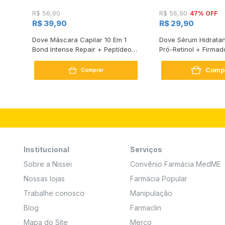
47% OFF
R$ 56,90
R$ 56,90
R$ 39,90
R$ 29,90
s
Dove Máscara Capilar 10 Em 1
Dove Sérum Hidratan
Bond Intense Repair + Peptídeo
Pró-Retinol + Firmad
250G
Comp
Comprar
Institucional
Serviços
Sobre a Nissei
Convênio Farmácia MedME
Nossas lojas
Farmácia Popular
Trabalhe conosco
Manipulação
Blog
Farmaclin
Mapa do Site
Merco