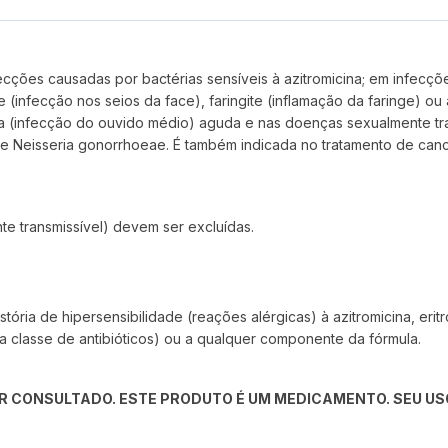
ecções causadas por bactérias sensíveis à azitromicina; em infecçõe
site (infecção nos seios da face), faringite (inflamação da faringe) 
ia (infecção do ouvido médio) aguda e nas doenças sexualmente tr
 e Neisseria gonorrhoeae. É também indicada no tratamento de can
te transmissível) devem ser excluídas.
stória de hipersensibilidade (reações alérgicas) à azitromicina, erit
tra classe de antibióticos) ou a qualquer componente da fórmula.
R CONSULTADO. ESTE PRODUTO É UM MEDICAMENTO. SEU USO