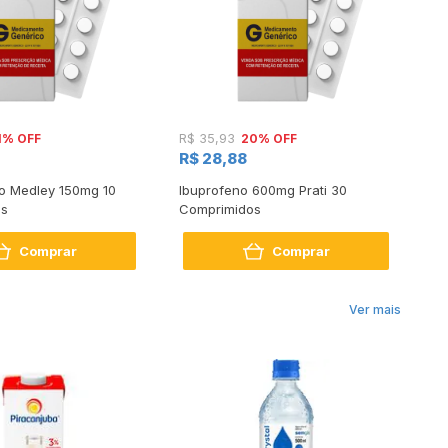
1% OFF
20% OFF
R$ 35,93
R$
R$ 28,88
R$
o Medley 150mg 10
Ibuprofeno 600mg Prati 30
Ni
os
Comprimidos
Co
Comprar
Comprar
Ver mais