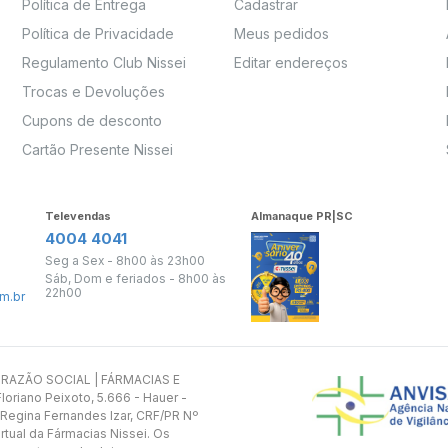
Política de Entrega
Cadastrar
Política de Privacidade
Meus pedidos
Regulamento Club Nissei
Editar endereços
Trocas e Devoluções
Cupons de desconto
Cartão Presente Nissei
Televendas
Almanaque PR|SC
4004 4041
Seg a Sex - 8h00 às 23h00
Sáb, Dom e feriados - 8h00 às
22h00
m.br
s. RAZÃO SOCIAL | FÁRMACIAS E
oriano Peixoto, 5.666 - Hauer -
 Regina Fernandes Izar, CRF/PR Nº
rtual da Fármacias Nissei. Os