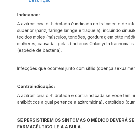
Descrição
Indicação:
A azitromicina di-hidratada é indicada no tratamento de inf
superior (nariz, faringe laringe e traqueia), incluindo sinu
tecidos moles (músculos, tendões, gordura); em otite méd
mulheres, causadas pelas bactérias Chlamydia trachomatis
(espécie de bactéria).
Infecções que ocorrem junto com sífilis (doença sexualmen
Contraindicação:
A azitromicina di-hidratada é contraindicada se você tem hi
antibióticos a qual pertence a azitromicina), cetolídeo (ou
SE PERSISTIREM OS SINTOMAS O MÉDICO DEVERÁ SE
FARMACÊUTICO. LEIA A BULA.