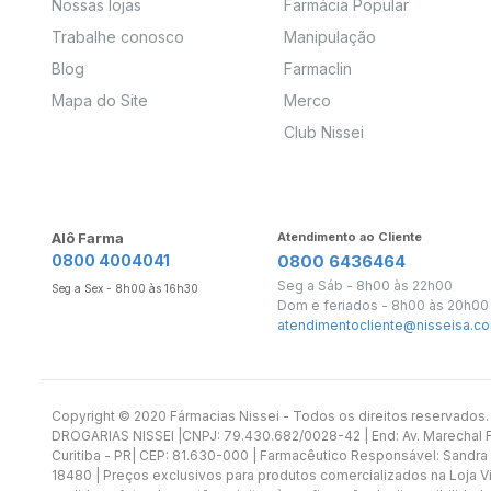
Nossas lojas
Farmácia Popular
Trabalhe conosco
Manipulação
Blog
Farmaclin
Mapa do Site
Merco
Club Nissei
Alô Farma
Atendimento ao Cliente
0800 4004041
0800 6436464
Seg a Sáb - 8h00 às 22h00
Seg a Sex - 8h00 às 16h30
Dom e feriados - 8h00 às 20h00
atendimentocliente@nisseisa.co
Copyright ©️ 2020 Fármacias Nissei - Todos os direitos reservado
DROGARIAS NISSEI |CNPJ: 79.430.682/0028-42 | End: Av. Marechal Fl
Curitiba - PR| CEP: 81.630-000 | Farmacêutico Responsável: Sandra
18480 | Preços exclusivos para produtos comercializados na Loja Vi