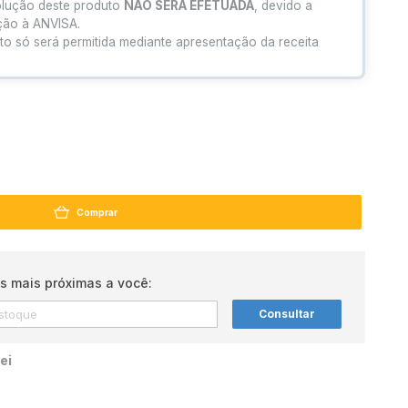
olução deste produto
NÃO SERÁ EFETUADA
, devido a
ação à ANVISA.
to só será permitida mediante apresentação da receita
Comprar
s mais próximas a você:
Consultar
ei