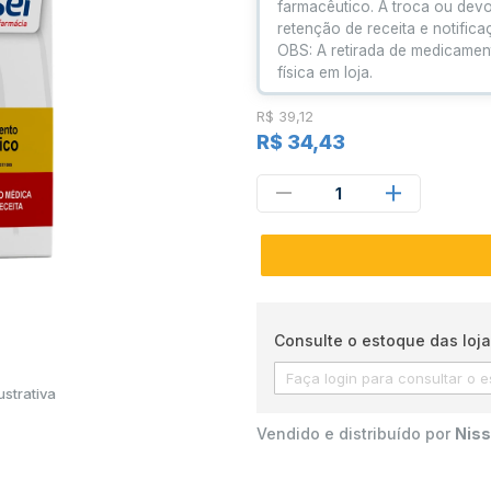
farmacêutico. A troca ou dev
retenção de receita e notific
OBS: A retirada de medicamen
física em loja.
R$ 39,12
R$ 34,43
1
Consulte o estoque das loja
strativa
Vendido e distribuído por
Niss