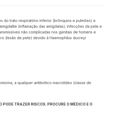
s do trato respiratório inferior (brônquios e pulmões) e
ou amigdalite (inflamação das amígdalas); infecções da pele e
ansmissíveis não complicadas nos genitais de homens e
cro (lesão de pele) devido à Haemophilus ducreyi
romicina, a qualquer antibiótico macrolídeo (classe de
 PODE TRAZER RISCOS. PROCURE O MÉDICO E O