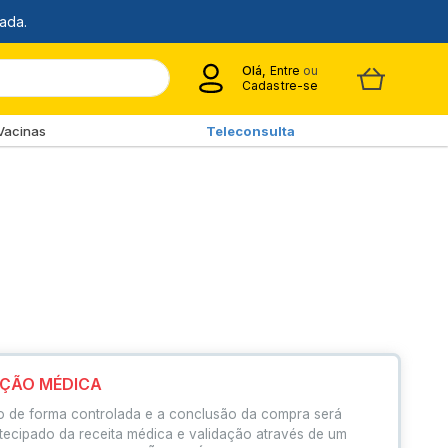
Olá,
Entre
ou
Cadastre-se
Vacinas
Teleconsulta
IÇÃO MÉDICA
o de forma controlada e a conclusão da compra será
tecipado da receita médica e validação através de um