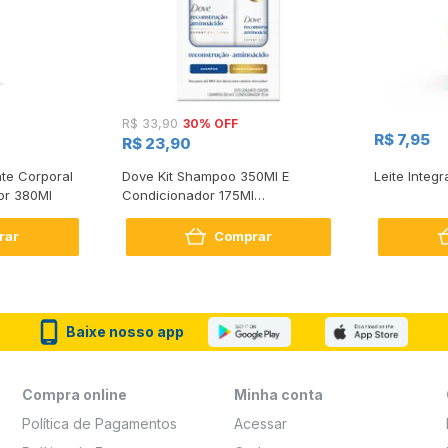
30% OFF
R$ 33,90
R$ 7,95
R$ 23,90
te Corporal
Dove Kit Shampoo 350Ml E
Leite Integr
or 380Ml
Condicionador 175Ml
Reconstrução + Aminoácido
rar
Comprar
Baixe nosso app
Compra online
Minha conta
Política de Pagamentos
Acessar