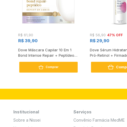
47% OFF
R$ 61,90
R$ 56,90
R$ 39,90
R$ 29,90
s
Dove Máscara Capilar 10 Em 1
Dove Sérum Hidratan
Bond Intense Repair + Peptídeo
Pró-Retinol + Firmad
250G
Comp
Comprar
Institucional
Serviços
Sobre a Nissei
Convênio Farmácia MedME