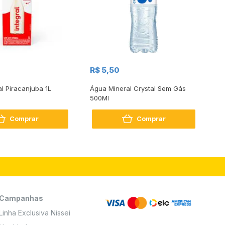
R$
R$ 5,50
R
al Piracanjuba 1L
Água Mineral Crystal Sem Gás
Do
500Ml
Bo
2
Comprar
Comprar
Campanhas
Linha Exclusiva Nissei