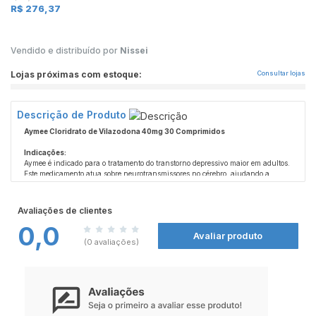
R$ 276,37
Vendido e distribuído por
Nissei
Lojas próximas com estoque:
Consultar lojas
Descrição de Produto
Aymee Cloridrato de Vilazodona 40mg 30 Comprimidos
Indicações:
Aymee é indicado para o tratamento do transtorno depressivo maior em adultos.
Este medicamento atua sobre neurotransmissores no cérebro, ajudando a
melhorar o humor e a aliviar os sintomas da depressão.
Contraindicações:
Avaliações de clientes
Aymee não deve ser utilizado em conjunto com inibidores da monoamina
0,0
oxidase (IMAO) ou dentro de 14 dias após a interrupção ou início de um
Avaliar produto
tratamento com um IMAO. É fundamental evitar essa combinação devido ao
(0 avaliações)
risco de reações adversas graves.
ESTE PRODUTO É UM MEDICAMENTO, SE PERSISTIREM OS SINTOMAS, O
MÉDICO DEVERÁ SER CONSULTADO. SEU USO PODE TRAZER RISCOS.
PROCURE O MÉDICO E O FARMACÊUTICO. LEIA A BULA.