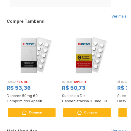
Ver mais
Compre Também!
R$ 66,03
19% OFF
R$ 165,46
69% OFF
R$ 150,30
7
R$ 53,36
R$ 50,73
R$ 3
Donaren 50mg 60
Succinato De
Succina
s
Comprimidos Apsen
Desvenlafaxina 100mg 30
Desven
Comprimidos Medley
Compri
Comprar
Comprar
Ver mais