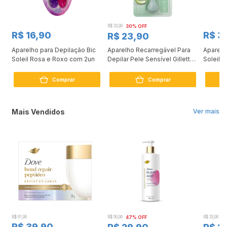
R$ 33,90
30% OFF
R$ 16,90
R$ 3
R$ 23,90
Aparelho para Depilação Bic
Aparelho Recarregável Para
Aparelh
Soleil Rosa e Roxo com 2un
Depilar Pele Sensível Gillette
Soleil 
Venus
Eucalip
Comprar
Comprar
Mais Vendidos
Ver mais
R$ 61,90
R$ 56,90
47% OFF
R$ 33,90
3
R$ 39,90