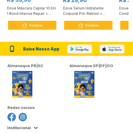
R$ 29,90
R$ 2
Dove Máscara Capilar 10 Em
Dove Sérum Hidratante
Dove Ki
1 Bond Intense Repair +
Corporal Pró-Retinol +
Condici
Peptídeo 250G
Firmador 380Ml
Reconst
Comprar
Comprar
Baixe Nosso App
Almanaque PR|SC
Almanaque SP|DF|GO
Redes sociais
Institucional