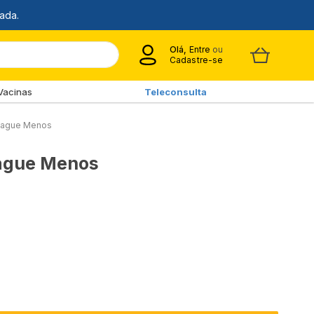
Olá,
Entre
ou
Cadastre-se
Vacinas
Teleconsulta
 Pague Menos
Pague Menos