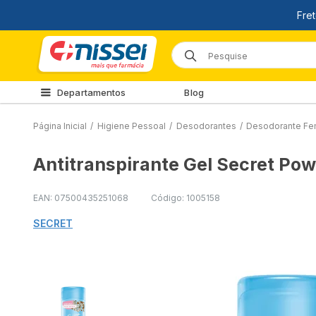
Departamentos
Blog
Página Inicial
/
Higiene Pessoal
/
Desodorantes
/
Desodorante Fe
Antitranspirante Gel Secret Po
EAN: 07500435251068
Código: 1005158
SECRET