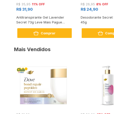
11% OFF
8% OFF
R$ 35,95
R$ 26,95
R$ 31,90
R$ 24,90
ar
Antitranspirante Gel Lavender
Desodorante Secret 
Secret 73g Leve Mais Pague
45g
Menos
Comprar
Comp
Mais Vendidos