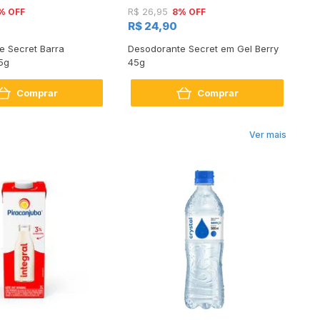
% OFF
8% OFF
R$ 26,95
R$
R$ 24,90
R
e Secret Barra
Desodorante Secret em Gel Berry
De
5g
45g
45
Comprar
Comprar
Ver mais