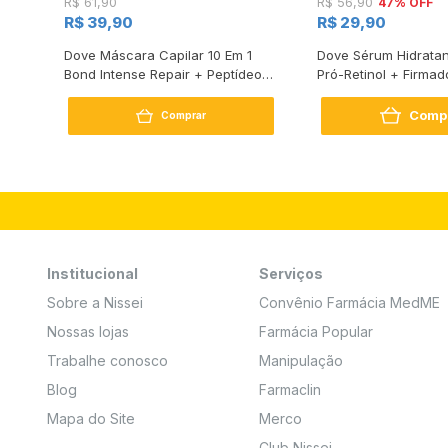
47% OFF
R$ 61,90
R$ 56,90
R$ 39,90
R$ 29,90
s
Dove Máscara Capilar 10 Em 1
Dove Sérum Hidratan
Bond Intense Repair + Peptídeo
Pró-Retinol + Firmad
250G
Comp
Comprar
Institucional
Serviços
Sobre a Nissei
Convênio Farmácia MedME
Nossas lojas
Farmácia Popular
Trabalhe conosco
Manipulação
Blog
Farmaclin
Mapa do Site
Merco
Club Nissei