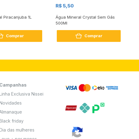
R$
R$ 5,50
R
al Piracanjuba 1L
Água Mineral Crystal Sem Gás
Do
500Ml
Bo
2
Comprar
Comprar
Campanhas
Linha Exclusiva Nissei
Novidades
Almanaque
Black friday
Dia das mulheres
Leve + por menos