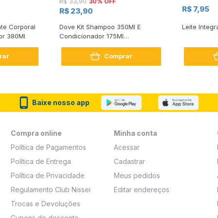
30% OFF
R$ 33,90
R$ 7,95
R$ 23,90
te Corporal
Dove Kit Shampoo 350Ml E
Leite Integr
or 380Ml
Condicionador 175Ml
Reconstrução + Aminoácido
rar
Comprar
Baixe nosso app
Compra online
Minha conta
Política de Pagamentos
Acessar
Política de Entrega
Cadastrar
Política de Privacidade
Meus pedidos
Regulamento Club Nissei
Editar endereços
Trocas e Devoluções
Cupons de desconto