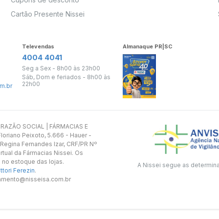
Cartão Presente Nissei
Televendas
Almanaque PR|SC
4004 4041
Seg a Sex - 8h00 às 23h00
Sáb, Dom e feriados - 8h00 às
22h00
m.br
s. RAZÃO SOCIAL | FÁRMACIAS E
oriano Peixoto, 5.666 - Hauer -
 Regina Fernandes Izar, CRF/PR Nº
rtual da Fármacias Nissei. Os
 no estoque das lojas.
A Nissei segue as determin
tori Ferezin
.
utamento@nisseisa.com.br