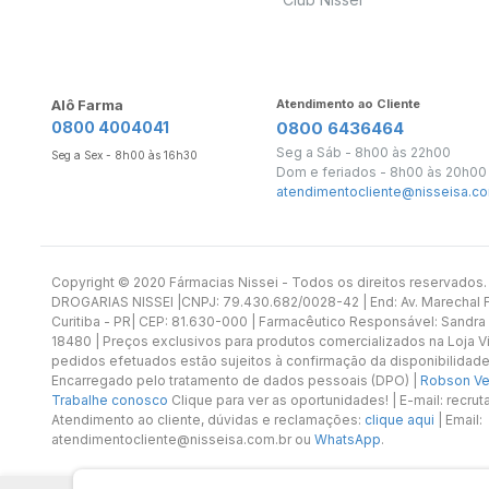
Alô Farma
Atendimento ao Cliente
0800 4004041
0800 6436464
Seg a Sáb - 8h00 às 22h00
Seg a Sex - 8h00 às 16h30
Dom e feriados - 8h00 às 20h00
atendimentocliente@nisseisa.co
Copyright ©️ 2020 Fármacias Nissei - Todos os direitos reservado
DROGARIAS NISSEI |CNPJ: 79.430.682/0028-42 | End: Av. Marechal Fl
Curitiba - PR| CEP: 81.630-000 | Farmacêutico Responsável: Sandra
18480 | Preços exclusivos para produtos comercializados na Loja Vi
pedidos efetuados estão sujeitos à confirmação da disponibilidade
Encarregado pelo tratamento de dados pessoais (DPO) |
Robson Vet
Trabalhe conosco
Clique para ver as oportunidades! | E-mail: recr
Atendimento ao cliente, dúvidas e reclamações:
clique aqui
| Email:
atendimentocliente@nisseisa.com.br ou
WhatsApp
.