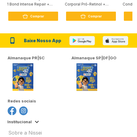
1 Bond Intense Repair +
Corporal Pró-Retinol +
Condici
Peptídeo 250G
Firmador 380Ml
Reconst
Comprar
Comprar
Baixe Nosso App
Almanaque PR|SC
Almanaque SP|DF|GO
Redes sociais
Institucional
Sobre a Nissei