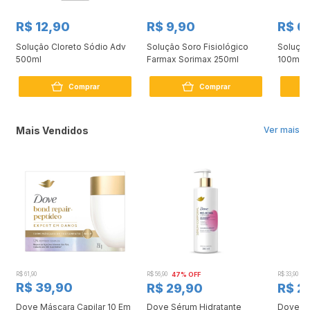
R$ 12,90
R$ 9,90
R$ 6
Solução Cloreto Sódio Adv
Solução Soro Fisiológico
Solução
500ml
Farmax Sorimax 250ml
100ml
Comprar
Comprar
Mais Vendidos
Ver mais
R$ 61,90
R$ 56,90
47% OFF
R$ 33,90
3
R$ 39,90
R$ 29,90
R$ 2
Dove Máscara Capilar 10 Em
Dove Sérum Hidratante
Dove Ki