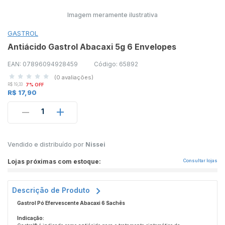
Imagem meramente ilustrativa
GASTROL
Antiácido Gastrol Abacaxi 5g 6 Envelopes
EAN: 07896094928459
Código: 65892
(0 avaliações)
R$ 19,33
7% OFF
R$ 17,90
1
Vendido e distribuído por
Nissei
Lojas próximas com estoque:
Consultar lojas
Descrição de Produto
Gastrol Pó Efervescente Abacaxi 6 Sachês
Indicação: