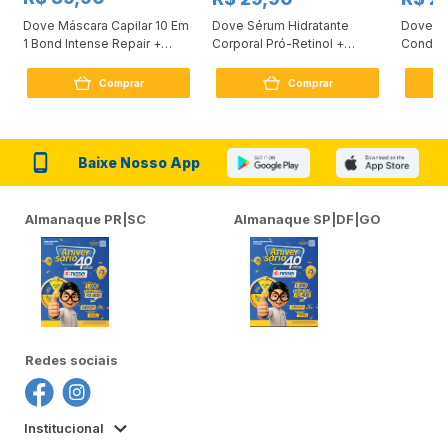
Dove Máscara Capilar 10 Em
Dove Sérum Hidratante
Dove Ki
1 Bond Intense Repair +
Corporal Pró-Retinol +
Condici
Peptídeo 250G
Firmador 380Ml
Reconst
Comprar
Comprar
Baixe Nosso App
Almanaque PR|SC
Almanaque SP|DF|GO
Redes sociais
Institucional