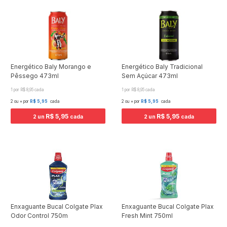
Energético Baly Morango e
Energético Baly Tradicional
Pêssego 473ml
Sem Açúcar 473ml
1 por R$ 8,95 cada
1 por R$ 8,95 cada
2 ou + por
R$ 5,95
cada
2 ou + por
R$ 5,95
cada
R$ 5,95
R$ 5,95
2 un
cada
2 un
cada
Enxaguante Bucal Colgate Plax
Enxaguante Bucal Colgate Plax
Odor Control 750m
Fresh Mint 750ml