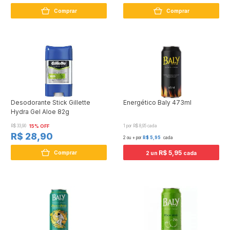
Comprar
Comprar
Desodorante Stick Gillette
Energético Baly 473ml
Hydra Gel Aloe 82g
R$ 33,90
15% OFF
1 por R$ 8,95 cada
R$ 28,90
2 ou + por
R$ 5,95
cada
R$ 5,95
Comprar
2 un
cada