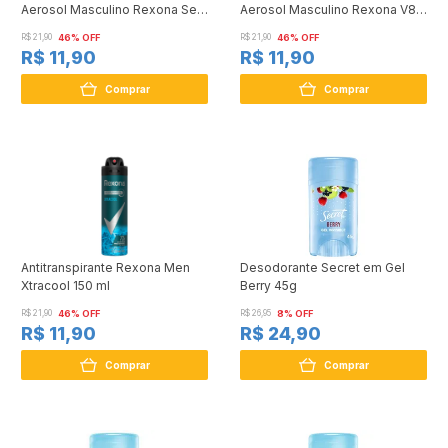
Aerosol Masculino Rexona Sem
Aerosol Masculino Rexona V8
Perfume 72Horas 150ml
72 horas 150ml
R$ 21,90
46% OFF
R$ 21,90
46% OFF
R$ 11,90
R$ 11,90
Comprar
Comprar
Antitranspirante Rexona Men
Desodorante Secret em Gel
Xtracool 150 ml
Berry 45g
R$ 21,90
46% OFF
R$ 26,95
8% OFF
R$ 11,90
R$ 24,90
Comprar
Comprar