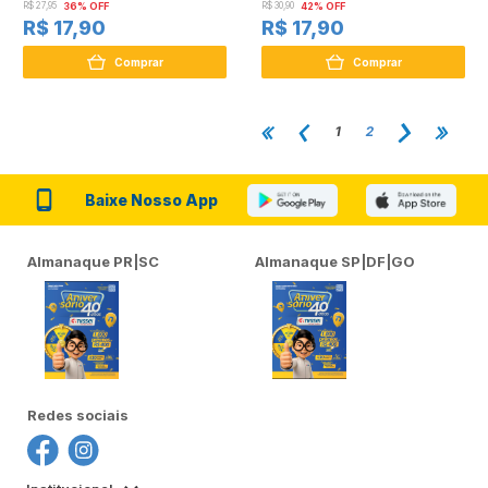
R$ 27,95
36% OFF
R$ 30,90
42% OFF
R$ 17,90
R$ 17,90
Comprar
Comprar
1
2
Baixe Nosso App
Almanaque PR|SC
Almanaque SP|DF|GO
Redes sociais