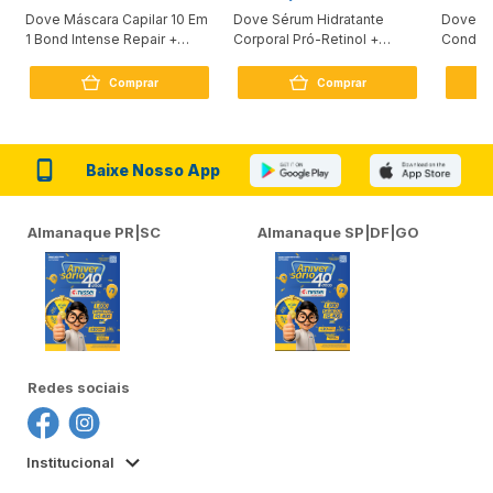
Dove Máscara Capilar 10 Em
Dove Sérum Hidratante
Dove Ki
1 Bond Intense Repair +
Corporal Pró-Retinol +
Condici
Peptídeo 250G
Firmador 380Ml
Reconst
Comprar
Comprar
Baixe Nosso App
Almanaque PR|SC
Almanaque SP|DF|GO
Redes sociais
Institucional