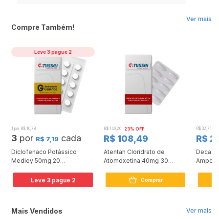
idosos que apresentem retenção urinária causada por problemas de próstata ou
uretra. Deve ser administrado com cautela em pacientes com discrasias
sanguíneas, câncer de mama, distúrbios hepáticos, doença de Parkinson,
Ver mais
distúrbios convulsivos, úlcera péptica, bem como em idosos e pacientes
Compre Também!
debilitados.
Leve 3 pague 2
1 por R$ 10,78
R$ 140,20
23% OFF
R$ 32,71
3
3
por
cada
R$ 108,49
R$ 2
R$ 7,19
Diclofenaco Potássico
Atentah Cloridrato de
Deca Du
Medley 50mg 20
Atomoxetina 40mg 30
Ampola
Comprimidos
Cápsulas
Leve
3
pague
2
Comprar
Mais Vendidos
Ver mais