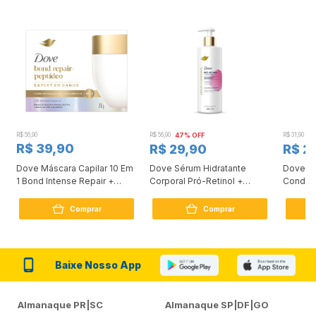
R$ 56,90
R$ 56,90
47% OFF
R$ 31,90
2
R$ 39,90
R$ 29,90
R$ 2
Dove Máscara Capilar 10 Em
Dove Sérum Hidratante
Dove Ki
1 Bond Intense Repair +
Corporal Pró-Retinol +
Condici
Peptídeo 250G
Firmador 380Ml
Reconst
Comprar
Comprar
Baixe Nosso App
Almanaque PR|SC
Almanaque SP|DF|GO