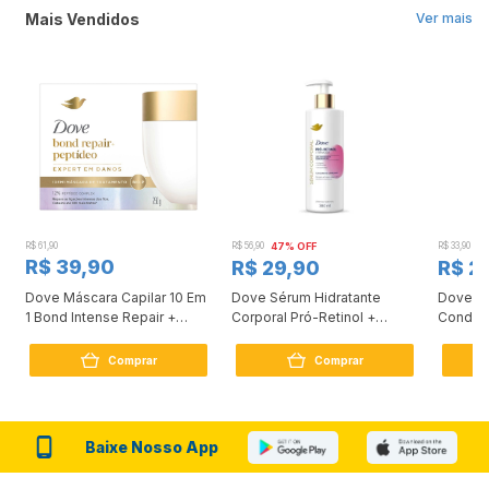
Mais Vendidos
Ver mais
R$ 61,90
R$ 56,90
47% OFF
R$ 33,90
3
R$ 39,90
R$ 29,90
R$ 2
Dove Máscara Capilar 10 Em
Dove Sérum Hidratante
Dove Ki
1 Bond Intense Repair +
Corporal Pró-Retinol +
Condici
Peptídeo 250G
Firmador 380Ml
Reconst
Comprar
Comprar
Baixe Nosso App