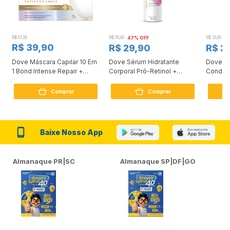
R$ 61,90
R$ 56,90
47% OFF
R$ 33,90
3
R$ 39,90
R$ 29,90
R$ 2
Dove Máscara Capilar 10 Em
Dove Sérum Hidratante
Dove Ki
1 Bond Intense Repair +
Corporal Pró-Retinol +
Condici
Peptídeo 250G
Firmador 380Ml
Reconst
Comprar
Comprar
Baixe Nosso App
Almanaque PR|SC
Almanaque SP|DF|GO