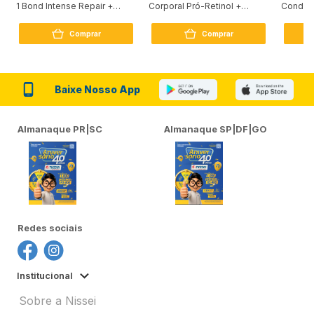
1 Bond Intense Repair +
Corporal Pró-Retinol +
Condici
Peptídeo 250G
Firmador 380Ml
Reconst
Comprar
Comprar
Baixe Nosso App
Almanaque PR|SC
Almanaque SP|DF|GO
Redes sociais
Institucional
Sobre a Nissei