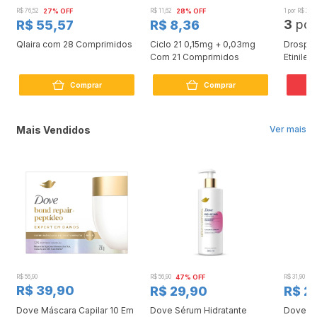
R$ 76,52
27% OFF
R$ 11,62
28% OFF
1 por R$ 20,3
3
po
R$ 55,57
R$ 8,36
s
Qlaira com 28 Comprimidos
Ciclo 21 0,15mg + 0,03mg
Drospi
Com 21 Comprimidos
Etinile
Compri
L
Comprar
Comprar
Mais Vendidos
Ver mais
R$ 56,90
R$ 56,90
47% OFF
R$ 31,90
2
R$ 39,90
R$ 29,90
R$ 2
Dove Máscara Capilar 10 Em
Dove Sérum Hidratante
Dove Ki