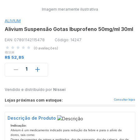
Imagem meramente ilustrativa
ALIVIUM
Alivium Suspensão Gotas Ibuprofeno 50mg/ml 30ml
EAN: 07891142115478
Código: 14247
(0 avaliações)
R$ 53,98
R$ 52,85
1
Vendido e distribuído por
Nissei
Lojas próximas com estoque:
Consultar lojas
Descrição de Produto
Indicação:
Alivium é um medicamento indicado para redução da febre e para o alívio de
dores, tais como:
Dores decorrentes de gripes e resfriados, dor de garganta, dor de cabeça, dor de