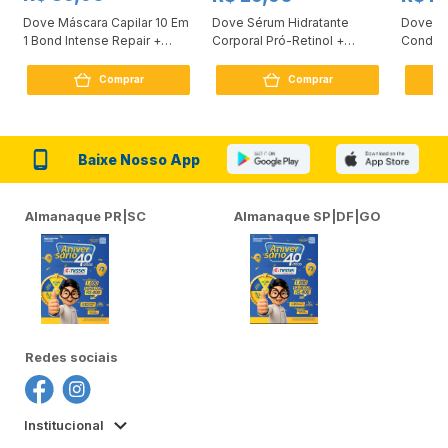
Dove Máscara Capilar 10 Em
Dove Sérum Hidratante
Dove Ki
1 Bond Intense Repair +
Corporal Pró-Retinol +
Condici
Peptídeo 250G
Firmador 380Ml
Reconst
Comprar
Comprar
Baixe Nosso App
Almanaque PR|SC
Almanaque SP|DF|GO
Redes sociais
Institucional