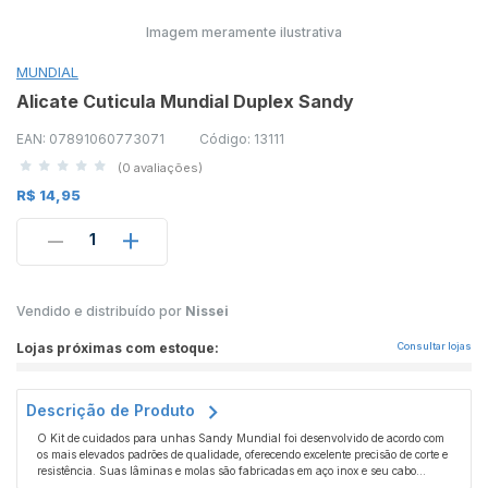
Imagem meramente ilustrativa
MUNDIAL
Alicate Cuticula Mundial Duplex Sandy
EAN: 07891060773071
Código: 13111
(0 avaliações)
R$ 14,95
1
Vendido e distribuído por
Nissei
Lojas próximas com estoque:
Consultar lojas
Descrição de Produto
O Kit de cuidados para unhas Sandy Mundial foi desenvolvido de acordo com
os mais elevados padrões de qualidade, oferecendo excelente precisão de corte e
resistência. Suas lâminas e molas são fabricadas em aço inox e seu cabo
possui ação antimicrobial. O kit contém alicate para cutículas e espátula