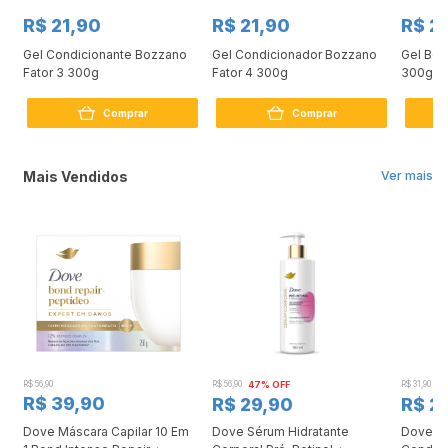
R$ 21,90
R$ 21,90
R$ 2
Gel Condicionante Bozzano
Gel Condicionador Bozzano
Gel Boz
Fator 3 300g
Fator 4 300g
300g
Comprar
Comprar
Mais Vendidos
Ver mais
R$ 56,90
R$ 56,90
47% OFF
R$ 31,90
2
R$ 39,90
R$ 29,90
R$ 2
Dove Máscara Capilar 10 Em
Dove Sérum Hidratante
Dove Ki