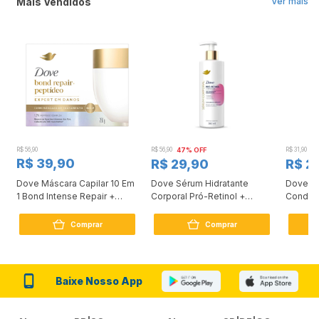
Mais Vendidos
Ver mais
R$ 56,90
R$ 56,90
47% OFF
R$ 31,90
2
R$ 39,90
R$ 29,90
R$ 2
Dove Máscara Capilar 10 Em
Dove Sérum Hidratante
Dove Ki
1 Bond Intense Repair +
Corporal Pró-Retinol +
Condici
Peptídeo 250G
Firmador 380Ml
Reconst
Comprar
Comprar
Baixe Nosso App