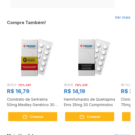
É contraindicado para menores de 18 anos.
Ver mais
Compre Também!
R$ 55,29
70% OFF
R$ 66,95
79% OFF
R$ 114,24
R$ 16,79
R$ 14,19
R$ 3
Cloridrato de Sertralina
Hemifumarato de Quetiapina
Cloridr
50mg Medley Genérico 30
Ems 25mg 30 Comprimidos
75mg 3
Comprimidos
Comprar
Comprar