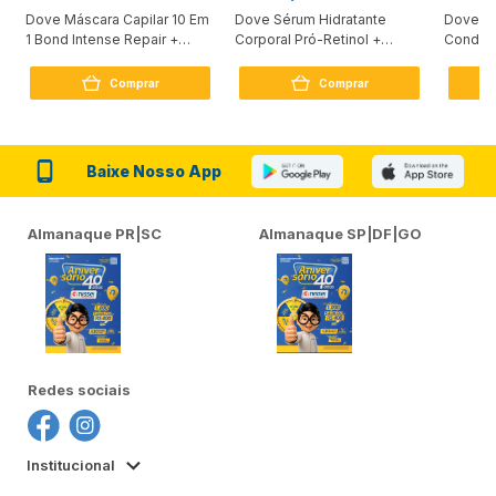
Dove Máscara Capilar 10 Em
Dove Sérum Hidratante
Dove Ki
1 Bond Intense Repair +
Corporal Pró-Retinol +
Condici
Peptídeo 250G
Firmador 380Ml
Reconst
Comprar
Comprar
Baixe Nosso App
Almanaque PR|SC
Almanaque SP|DF|GO
Redes sociais
Institucional