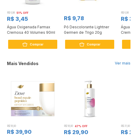
R$ 6,98
51% OFF
R$ 6,98
51
R$ 9,78
R$ 3,45
R$ 3
Água Oxigenada Farmax
Pó Descolorante Lightner
Água O
Cremosa 40 Volumes 90ml
Germen de Trigo 20g
Cremos
Comprar
Comprar
Mais Vendidos
Ver mais
R$ 56,90
R$ 56,90
47% OFF
R$ 31,90
2
R$ 39,90
R$ 29,90
R$ 2