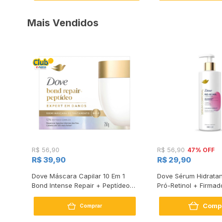
Mais Vendidos
47% OFF
R$ 56,90
R$ 56,90
R$ 39,90
R$ 29,90
s
Dove Máscara Capilar 10 Em 1
Dove Sérum Hidratan
Bond Intense Repair + Peptídeo
Pró-Retinol + Firmad
250G
Comp
Comprar