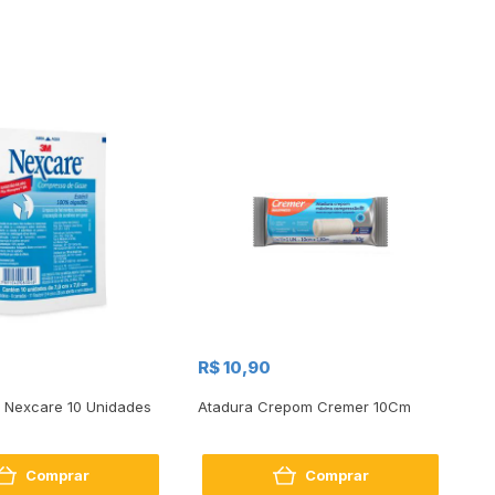
R$
R$ 10,90
R
l Nexcare 10 Unidades
Atadura Crepom Cremer 10Cm
Es
5x
Comprar
Comprar