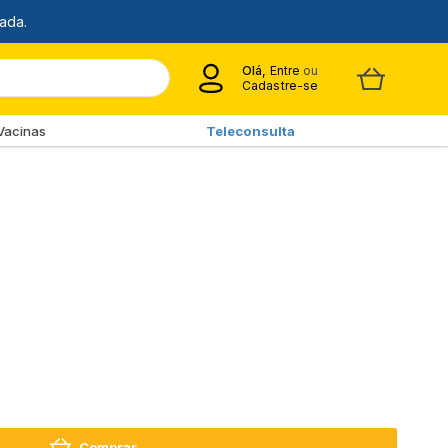
Olá,
Entre
ou
Cadastre-se
Vacinas
Teleconsulta
Comprar