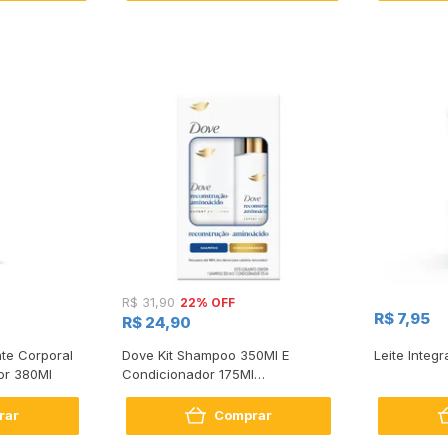
22% OFF
R$ 31,90
R$ 7,95
R$ 24,90
te Corporal
Dove Kit Shampoo 350Ml E
Leite Integr
or 380Ml
Condicionador 175Ml
Reconstrução + Aminoácido
rar
Comprar