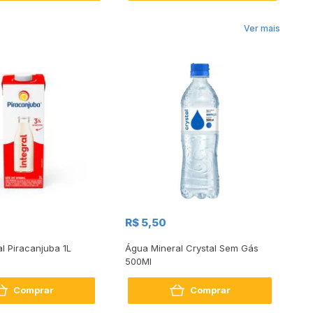
Ver mais
R$
R$ 5,50
R
al Piracanjuba 1L
Água Mineral Crystal Sem Gás
Do
500Ml
Bo
2
Comprar
Comprar