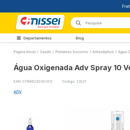
Departamentos
Blog
Página Inicial
/
Saúde
/
Primeiros Socorros
/
Antisséptico
/
Água O
Água Oxigenada Adv Spray 10 V
EAN: 07896230301412
Código: 23521
ADV