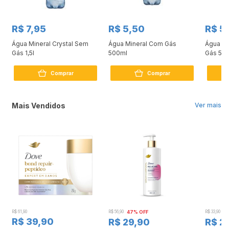
R$ 7,95
R$ 5,50
R$ 5
m
Água Mineral Crystal Sem
Água Mineral Com Gás
Água Mi
Gás 1,5l
500ml
Gás 50
Comprar
Comprar
Mais Vendidos
Ver mais
R$ 61,90
R$ 56,90
47% OFF
R$ 33,90
3
R$ 39,90
R$ 29,90
R$ 2