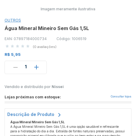
Imagem meramente ilustrativa
OUTROS
Água Mineral Mineiro Sem Gás 1,5L
EAN: 07897184000734
Código: 1006519
(0 avaliações)
R$ 5,95
1
Vendido e distribuído por
Nissei
Lojas próximas com estoque:
Consultar lojas
Descrição de Produto
Água Mineral Mineiro Sem Gás 1,5L
A Água Mineral Mineiro Sem Gás 1,5L é uma opção saudável e refrescante
para a hidratação do dia a dia. Extraída de fontes naturais preservadas, possui
composição mineral equilibrada que auxilia no bem-estar e na manutenção