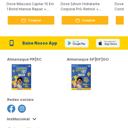
Dove Máscara Capilar 10 Em
Dove Sérum Hidratante
Dove Ki
1 Bond Intense Repair +
Corporal Pró-Retinol +
Condici
Peptídeo 250G
Firmador 380Ml
Reconst
Comprar
Comprar
Baixe Nosso App
Almanaque PR|SC
Almanaque SP|DF|GO
Redes sociais
Institucional