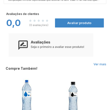
das funções do organismo. Com embalagem prática de 1,5 litro, é ideal para
acompanhar refeições, treinos ou momentos de lazer, garantindo sempre água
pura e de qualidade.
Avaliações de clientes
0,0
Avaliar produto
(0 avaliações)
Ver mais
Compre Também!