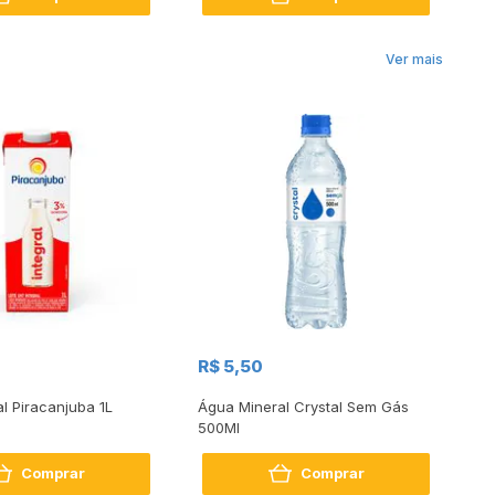
Ver mais
R$
R$ 5,50
R
al Piracanjuba 1L
Água Mineral Crystal Sem Gás
Do
500Ml
Bo
2
Comprar
Comprar