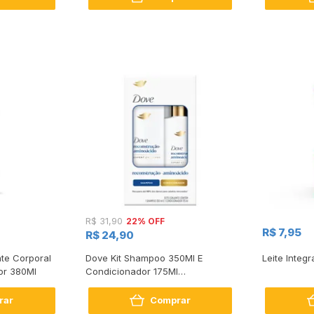
22% OFF
R$ 31,90
R$ 7,95
R$ 24,90
te Corporal
Dove Kit Shampoo 350Ml E
Leite Integr
or 380Ml
Condicionador 175Ml
Reconstrução + Aminoácido
rar
Comprar