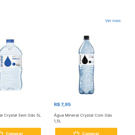
Ver mais
R$ 7,95
R
al Crystal Sem Gás 5L
Água Mineral Crystal Com Gás
Ág
1,5L
Comprar
Comprar