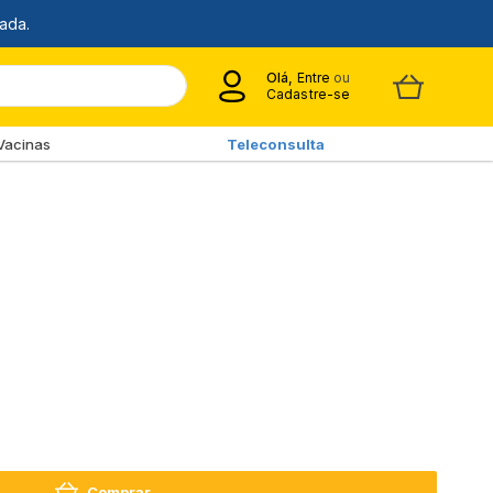
Olá,
Entre
ou
Cadastre-se
Vacinas
Teleconsulta
Comprar