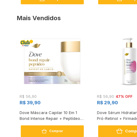
Mais Vendidos
47% OFF
R$ 56,90
R$ 56,90
R$ 39,90
R$ 29,90
s
Dove Máscara Capilar 10 Em 1
Dove Sérum Hidratan
Bond Intense Repair + Peptídeo
Pró-Retinol + Firmad
250G
Comp
Comprar