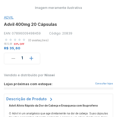
Imagem meramente ilustrativa
ADVIL
Advil 400mg 20 Cápsulas
EAN: 07896009498459
Código: 20839
(0 avaliações)
R$ 52,88
33% OFF
R$ 35,60
1
Vendido e distribuído por
Nissei
Lojas próximas com estoque:
Consultar lojas
Descrição de Produto
Advil Alívio Rápido da Dor de Cabeça e Enxaqueca com Ibuprofeno
O Advil é um analgésico que age diretamente na dor de cabeça. Suas cápsulas