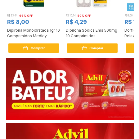
R$ 23,44
66% OFF
R$ 10,44
59% OFF
R$ 8,66
8%
R$ 8,00
R$ 4,29
R$ 7
Dipirona Monoidratada 1gr 10
Dipirona Sódica Ems 500mg
Dorflex
Comprimidos Medley
10 Comprimidos
Relaxan
compri
Comprar
Comprar