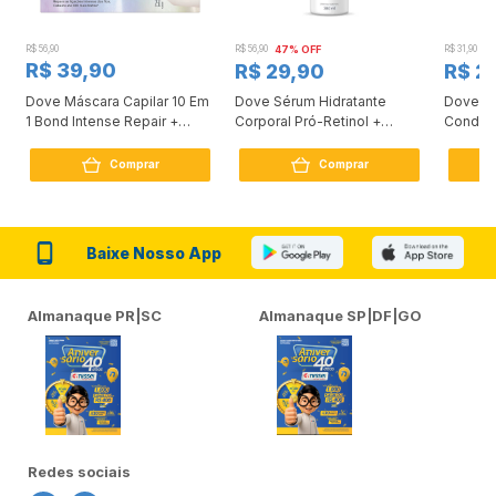
R$ 56,90
R$ 56,90
47% OFF
R$ 31,90
2
R$ 39,90
R$ 29,90
R$ 2
Dove Máscara Capilar 10 Em
Dove Sérum Hidratante
Dove Ki
1 Bond Intense Repair +
Corporal Pró-Retinol +
Condici
Peptídeo 250G
Firmador 380Ml
Reconst
Comprar
Comprar
Baixe Nosso App
Almanaque PR|SC
Almanaque SP|DF|GO
Redes sociais