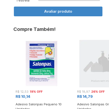
1 estrela
Avaliar produto
Compre Também!
19% OFF
26% OFF
R$ 12,53
R$ 19,97
R$ 10,14
R$ 14,79
ml
Adesivo Salonpas Pequeno 10
Adesivo Salonpas G
Unidades
Unidades