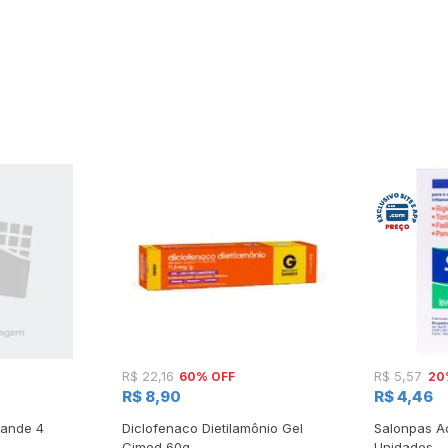
60% OFF
20
R$ 22,16
R$ 5,57
R$ 8,90
R$ 4,46
rande 4
Diclofenaco Dietilamônio Gel
Salonpas A
Cimed 60g
Unidades