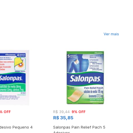
Ver mais
% OFF
9% OFF
R$ 39,44
R$
R$ 35,85
R
desivo Pequeno 4
Salonpas Pain Relief Pach 5
Ad
Adesivos
2u